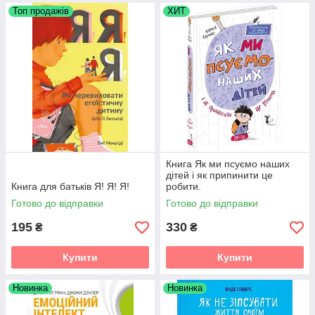
Топ продажів
ХИТ
Книга Як ми псуємо наших
дітей і як припинити це
Книга для батьків Я! Я! Я!
робити.
Готово до відправки
Готово до відправки
195
330
₴
₴
Купити
Купити
Новинка
Новинка