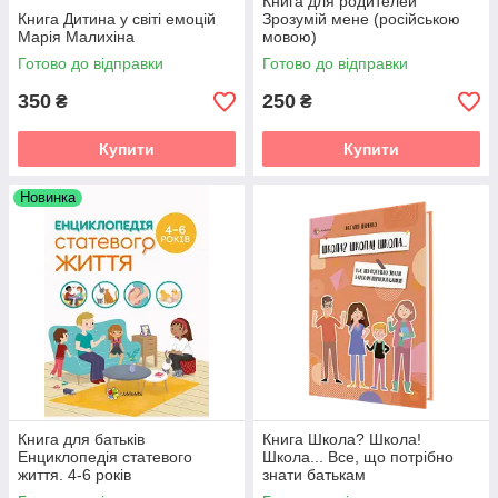
Книга для родителей
Книга Дитина у світі емоцій
Зрозумій мене (російською
Марія Малихіна
мовою)
Готово до відправки
Готово до відправки
350
250
₴
₴
Купити
Купити
Новинка
Книга для батьків
Книга Школа? Школа!
Енциклопедія статевого
Школа... Все, що потрібно
життя. 4-6 років
знати батькам
першокласників