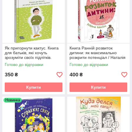
Як пригорнути кактус. Книга
Книга Ранній розвиток
для батьків, які хочуть
дитини: як максимально
зрозуміти своїх підлітків.
розкрити потенціал / Наталія
Видання 2-ге/Анна Гресь
Царенко (українською)
Готово до відправки
Готово до відправки
350
400
₴
₴
Купити
Купити
Новинка