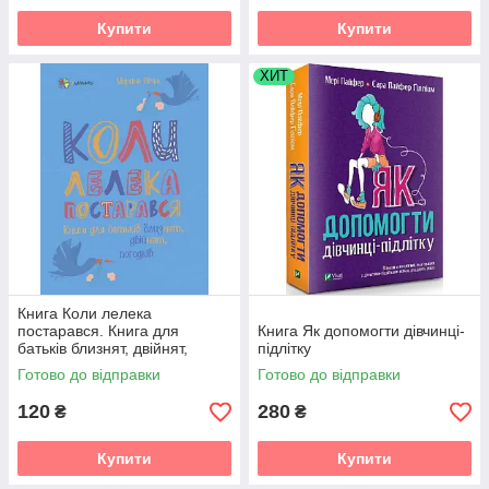
Купити
Купити
ХИТ
Книга Коли лелека
постарався. Книга для
Книга Як допомогти дівчинці-
батьків близнят, двійнят,
підлітку
погодків
Готово до відправки
Готово до відправки
120
280
₴
₴
Купити
Купити