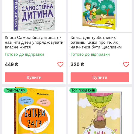
Книга Самостійна дитина: як
Книга Для турботливих
навчити дітей упорядковувати
батьків. Казки про те, як
власне життя
навчитися бути щасливим
Готово до відправки
Готово до відправки
449
320
₴
₴
Купити
Купити
Родителям
Топ продажів