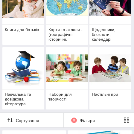
Книги для батьків
Карти та атласи -
Щоденники,
(географічні,
блокноти,
історичні,
календарі
автомобільні)
Навчальна та
Набори для
Настільні ігри
довідкова
творчості
література
Сортування
0
Фільтри