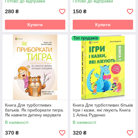
Готово до відправки
Готово до відправки
280
150
₴
₴
Купити
Купити
Топ продажів
Книга Для турботливих
Книга Для турботливих бітьків
батьків. Як приборкати тигра.
Ігри і казки, які лікують Книга
Як навчити дитину керувати
1 Аліна Руденко
емоціями
В наявності
В наявності
370
320
₴
₴