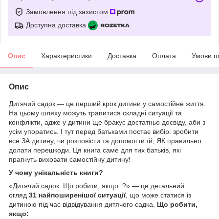
Замовлення під захистом
Доступна доставка
Опис
Характеристики
Доставка
Оплата
Умови п
Опис
Дитячий садок — це перший крок дитини у самостійне життя.
На цьому шляху можуть трапитися складні ситуації та
конфлікти, адже у дитини ще бракує достатньо досвіду, аби з
усім упоратись. І тут перед батьками постає вибір: зробити
все ЗА дитину, чи розповісти та допомогти їй, ЯК правильно
долати перешкоди. Ця книга саме для тих батьків, які
прагнуть виховати самостійну дитину!
У чому унікальність книги?
«Дитячий садок. Що робити, якщо..?» — це детальний
огляд
31 найпоширенішої ситуації
, що може статися із
дитиною під час відвідування дитячого садка.
Що робити,
якщо: