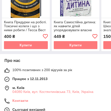
Книга Придурки на роботі.
Книга Самостійна дитина:
Книг
Токсичні колеги і що з
як навчити дітей
Школ
ними робити / Тесса Вест
упорядковувати власне
знат
(українською)
життя
перш
400
449
150
₴
₴
Купити
Купити
Про нас
100% позитивних з 200 відгуків за рік
Працює з 12.11.2013
м. Київ
04080 Київ, вул. Костянтинівська 73, Київ, Україна
Контакти
Сьогодні вихідний