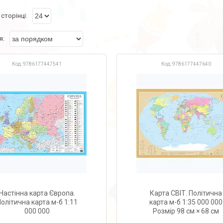
9786177447541
9786177447640
Настінна карта Європа.
Карта СВІТ. Політична
олітична карта м-б 1:11
карта м-б 1:35 000 000
000 000
Розмір 98 см × 68 см