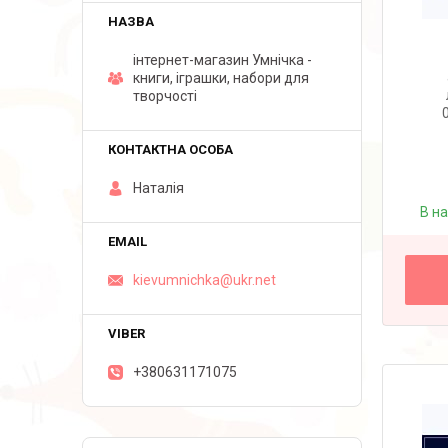
інтернет-магазин Умнічка -
книги, іграшки, набори для
творчості
Наталія
В н
kievumnichka@ukr.net
+380631171075