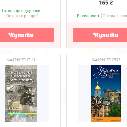
165 ₴
Готово до відправки
Оптом і в роздріб
В наявності
Оптом і в ро
Купити
Купити
9786177447145
9786177447527