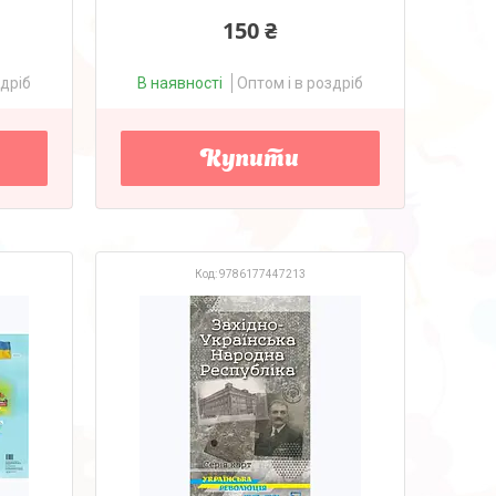
150 ₴
здріб
В наявності
Оптом і в роздріб
Купити
9786177447213