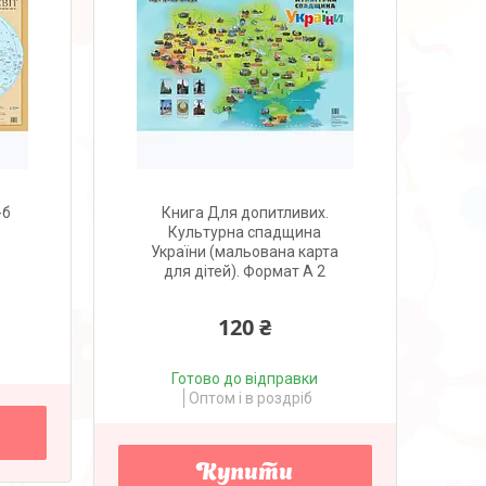
-б
Книга Для допитливих.
Культурна спадщина
України (мальована карта
для дітей). Формат А 2
120 ₴
Готово до відправки
Оптом і в роздріб
Купити