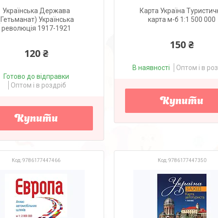
Українська Держава
Карта Україна Туристич
(Гетьманат) Українська
карта м-б 1:1 500 000
революція 1917-1921
150 ₴
120 ₴
В наявності
Оптом і в ро
Готово до відправки
Оптом і в роздріб
Купити
Купити
9786177447466
9786177447350