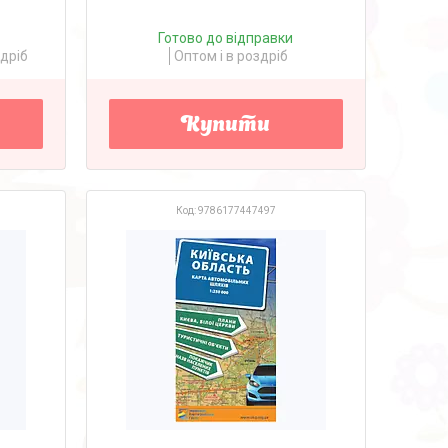
Готово до відправки
здріб
Оптом і в роздріб
Купити
9786177447497