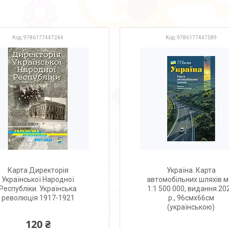
9786177447244
9786177447589
Карта Директорія
Україна. Карта
Української Народної
автомобільних шляхів м
Республіки. Українська
1:1 500 000, видання 20
революція 1917-1921
р., 96смх66см
(українською)
120 ₴