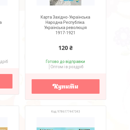
Карта Західно-Українська
а
Народна Республіка.
Українська революція
1917-1921
120 ₴
здріб
Готово до відправки
Оптом і в роздріб
Купити
9786177447343