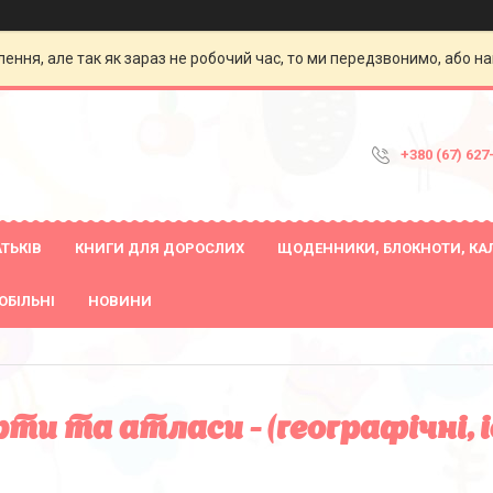
ення, але так як зараз не робочий час, то ми передзвонимо, або на
+380 (67) 627
ТЬКІВ
КНИГИ ДЛЯ ДОРОСЛИХ
ЩОДЕННИКИ, БЛОКНОТИ, КА
ОБІЛЬНІ
НОВИНИ
ти та атласи - (географічні, 