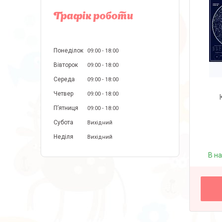
Графік роботи
Понеділок
09:00
18:00
Вівторок
09:00
18:00
Середа
09:00
18:00
Четвер
09:00
18:00
Пʼятниця
09:00
18:00
Субота
Вихідний
Неділя
Вихідний
В н