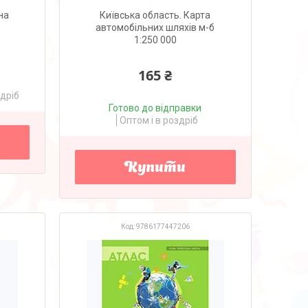
на
Київська область. Карта
автомобільних шляхів м-б
1:250 000
165 ₴
здріб
Готово до відправки
Оптом і в роздріб
Купити
9786177447206