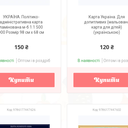
УКРАЇНА. Політико-
Карта Україна. Для
адміністративна карта
допитливих (мальован
ламінована м-б 1:1 500
карта для дітей)
000 Розмір 98 см х 68 см
(українською)
150 ₴
120 ₴
аявності
Оптом і в роздріб
В наявності
Оптом і в ро
Купити
Купити
9786177447626
9786177447602