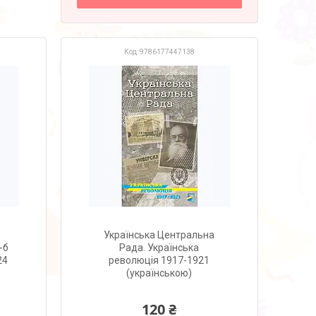
9786177447138
Українська Центральна
-б
Рада. Українська
24
революція 1917-1921
(українською)
120 ₴