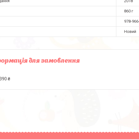
дання
2018
860 г
978-966
Новий
ормація для замовлення
390 ₴