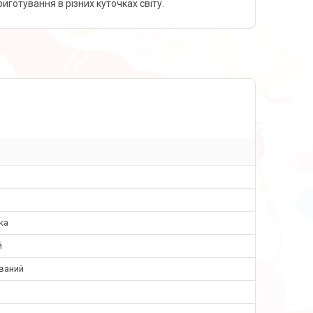
риготування в різних куточках світу.
ка
й
ваний