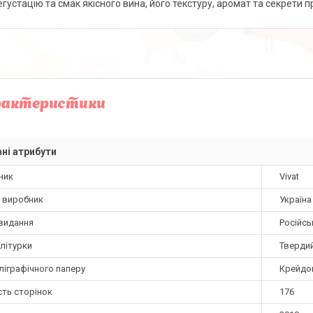
егустацію та смак якісного вина, його текстуру, аромат та секрети п
рактеристики
ні атрибути
ник
Vivat
а виробник
Україна
видання
Російсь
літурки
Тверди
ліграфічного паперу
Крейдо
сть сторінок
176