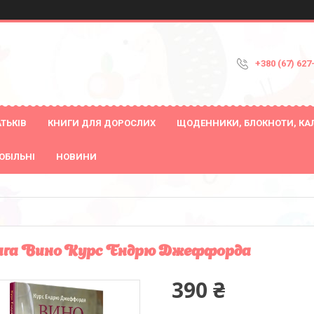
+380 (67) 627
ТЬКІВ
КНИГИ ДЛЯ ДОРОСЛИХ
ЩОДЕННИКИ, БЛОКНОТИ, КА
ОБІЛЬНІ
НОВИНИ
га Вино Курс Ендрю Джеффорда
390 ₴