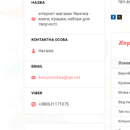
про д
інтернет-магазин Умнічка -
книги, іграшки, набори для
творчості
Ха
Наталія
Основ
Вироб
kievumnichka@ukr.net
Країн
Мова 
Вид па
+380631171075
Тип по
Кількі