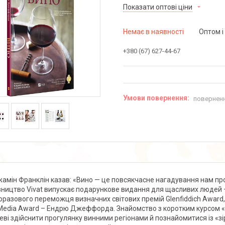
Показати оптові ціни
Немає в наявності
Оптом і
+380 (67) 627-44-67
поверненн
амін Франклін казав: «Вино — це повсякчасне нагадування нам про
ництво Vivat випускає подарункове видання для щасливих людей –
оразового переможця визначних світових премій Glenfiddich Award, 
Media Award – Ендрю Джеффорда. Знайомство з коротким курсом
еві здійснити прогулянку винними регіонами й познайомитися із «зі