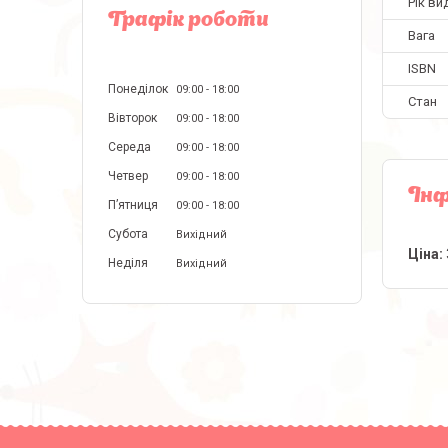
Рік ви
Графік роботи
Вага
ISBN
Понеділок
09:00
18:00
Стан
Вівторок
09:00
18:00
Середа
09:00
18:00
Четвер
09:00
18:00
Інф
Пʼятниця
09:00
18:00
Субота
Вихідний
Ціна:
Неділя
Вихідний