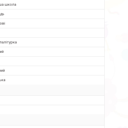
ша школа
ідь
ові
палітурка
ий
ний
ька