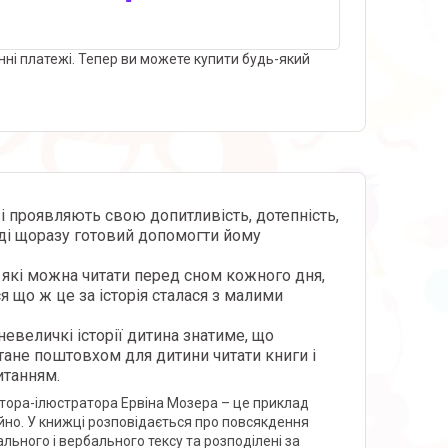
нні платежі. Тепер ви можете купити будь-який
і проявляють свою допитливість, дотепність,
Діді щоразу готовий допомогти йому
 які можна читати перед сном кожного дня,
я що ж це за історія сталася з малими
евеличкі історії дитина знатиме, що
 стане поштовхом для дитини читати книги і
итанням.
втора-ілюстратора Ервіна Мозера – це приклад
тійно. У книжці розповідається про повсякдення
ального і вербального тексу та розподілені за