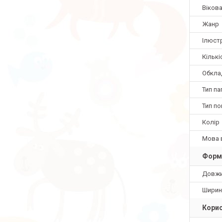
Вікова
Жанр
Ілюстр
Кількі
Обкла
Тип па
Тип по
Колір
Мова 
Форм
Довж
Ширин
Корис