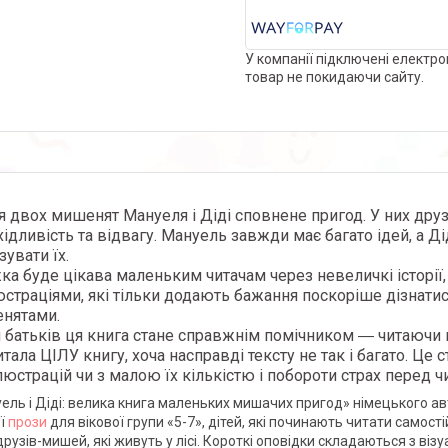
У компанії підключені електро
товар не покидаючи сайту.
 двох мишенят Мануеля і Діді сповнене пригод. У них друз
ідливість та відвагу. Мануель завжди має багато ідей, а 
зувати їх.
а буде цікава маленьким читачам через невеличкі історії,
юстраціями, які тільки додають бажання поскоріше дізнатис
нятами.
 батьків ця книга стане справжнім помічником ― читаючи н
тала ЦІЛУ книгу, хоча насправді тексту не так і багато. Це
люстрацій чи з малою їх кількістю і побороти страх перед ч
ель і Діді: велика книга маленьких мишачих пригод» німецького а
ої
прози
для вікової групи «5-7», дітей, які починають читати самос
друзів-мишей, які живуть у лісі. Короткі оповідки складаються з візу