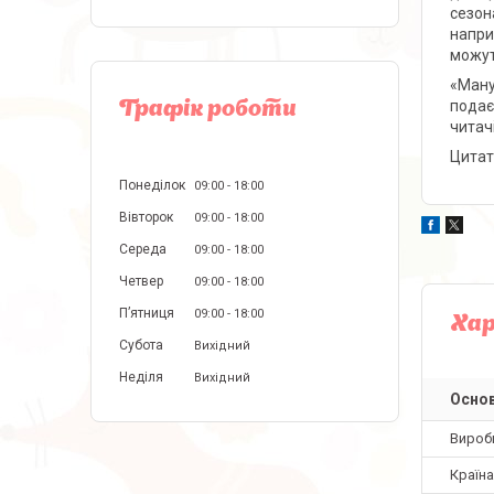
сезона
наприк
можуть
«Мануе
подає
Графік роботи
читач
Цитат
Понеділок
09:00
18:00
Вівторок
09:00
18:00
Середа
09:00
18:00
Четвер
09:00
18:00
Пʼятниця
09:00
18:00
Ха
Субота
Вихідний
Неділя
Вихідний
Основ
Вироб
Країн