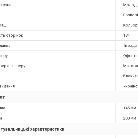
 група
Молод
Розпов
ації
Кольор
сть сторінок
184
динка
Тверда 
перу
Офсетн
верхні паперу
Матова
Блакит
видання
Українс
ат
ина
145 мм
а
200 мм
тувальницькі характеристики