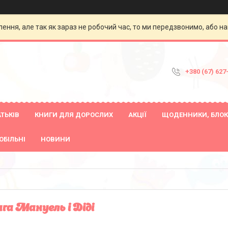
ення, але так як зараз не робочий час, то ми передзвонимо, або на
+380 (67) 627
ТЬКІВ
КНИГИ ДЛЯ ДОРОСЛИХ
АКЦІЇ
ЩОДЕННИКИ, БЛОК
ОБІЛЬНІ
НОВИНИ
га Мануель і Діді