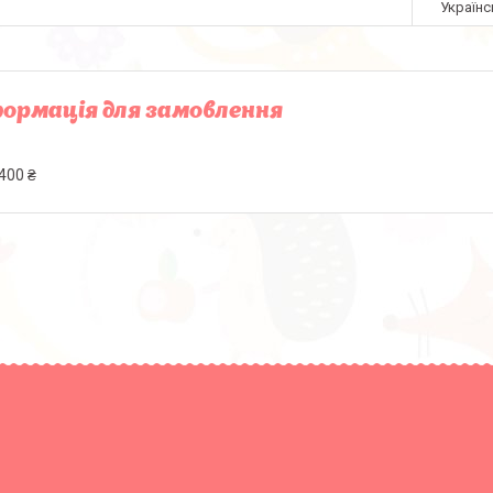
Українс
ормація для замовлення
400 ₴