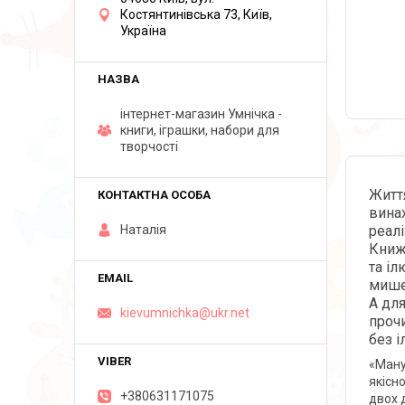
Костянтинівська 73, Київ,
Україна
інтернет-магазин Умнічка -
книги, іграшки, набори для
творчості
Життя
винах
реалі
Наталія
Книжк
та іл
мише
А для
kievumnichka@ukr.net
прочи
без і
«Ману
якісн
+380631171075
двох 