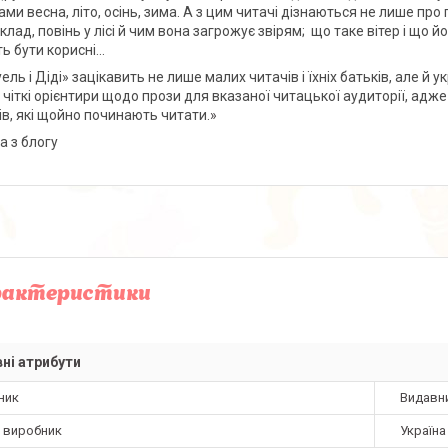
ми весна, літо, осінь, зима. А з цим читачі дізнаються не лише про п
лад, повінь у лісі й чим вона загрожує звірям; що таке вітер і що й
 бути корисні...
ль і Діді» зацікавить не лише малих читачів і їхніх батьків, але й у
 чіткі орієнтири щодо прози для вказаної читацької аудиторії, адже 
ів, які щойно починають читати.
»
а з блогу
рактеристики
ні атрибути
ник
Видавн
а виробник
Україна