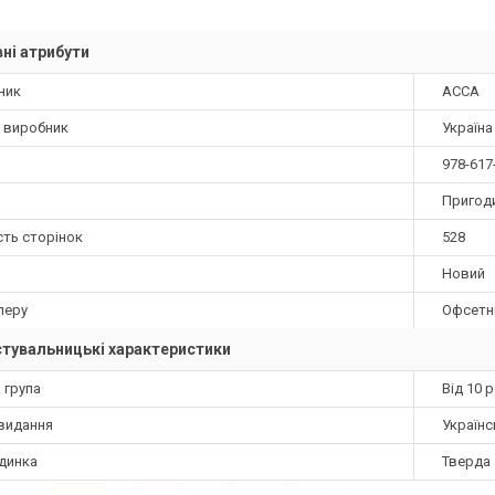
ні атрибути
ник
АССА
а виробник
Україна
978-617
Пригод
сть сторінок
528
Новий
перу
Офсетн
тувальницькі характеристики
 група
Від 10 
видання
Українс
динка
Тверда