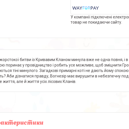
У компанії підключені електро
товар не покидаючи сайту.
 жорстокої битви із Кривавим Кланом минула вже не одна повня, і в л
ою поринає у провідництво і робить усе можливе, щоб зміцнити Гр
ються тіні минулого. Загадкові примарні коті не дають йому спокою 
ть? Аби дізнатися правду, Вогнезір має вирушити в небезпечну подо
 життя, але й життя усіх лісових Кланів.
рактеристики