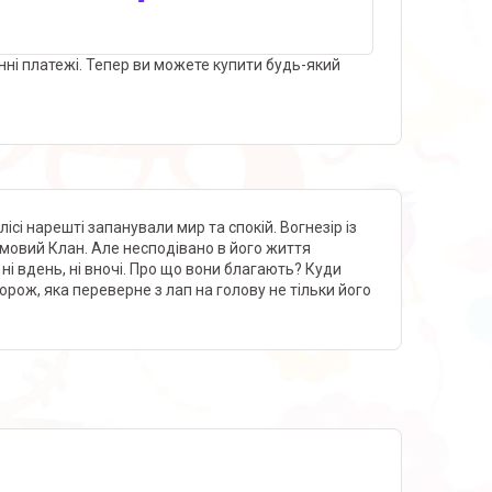
нні платежі. Тепер ви можете купити будь-який
ісі нарешті запанували мир та спокій. Вогнезір із
омовий Клан. Але несподівано в його життя
ні вдень, ні вночі. Про що вони благають? Куди
рож, яка переверне з лап на голову не тільки його