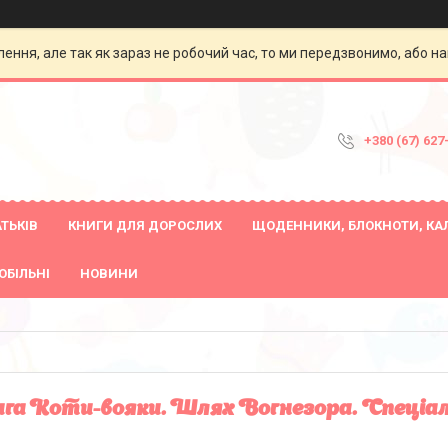
ення, але так як зараз не робочий час, то ми передзвонимо, або на
+380 (67) 627
ТЬКІВ
КНИГИ ДЛЯ ДОРОСЛИХ
ЩОДЕННИКИ, БЛОКНОТИ, КА
ОБІЛЬНІ
НОВИНИ
га Коти-вояки. Шлях Вогнезора. Спеціал