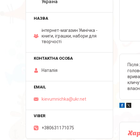
Україна
інтернет-магазин Умнічка -
книги, іграшки, набори для
творчості
Після
Наталія
голов
врива
кличу
власне
kievumnichka@ukr.net
+380631171075
Ха