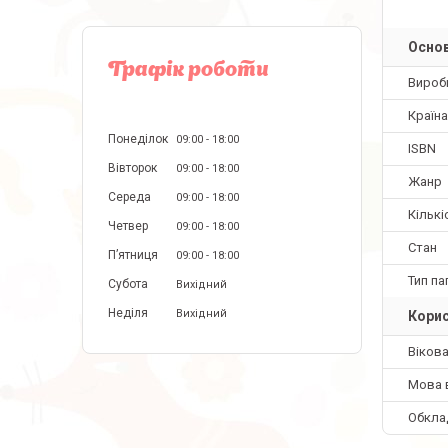
Основ
Графік роботи
Вироб
Країн
Понеділок
09:00
18:00
ISBN
Вівторок
09:00
18:00
Жанр
Середа
09:00
18:00
Кількі
Четвер
09:00
18:00
Стан
Пʼятниця
09:00
18:00
Тип па
Субота
Вихідний
Неділя
Вихідний
Корис
Вікова
Мова 
Обкла