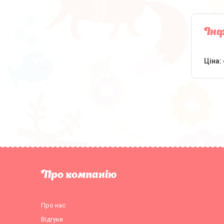
Інф
Ціна:
Про компанію
Про нас
Відгуки