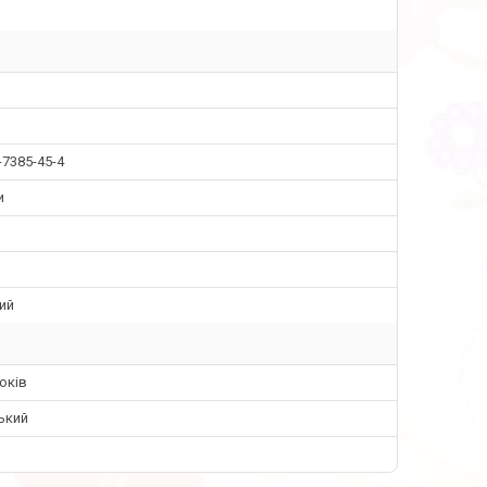
-7385-45-4
и
ий
років
ький