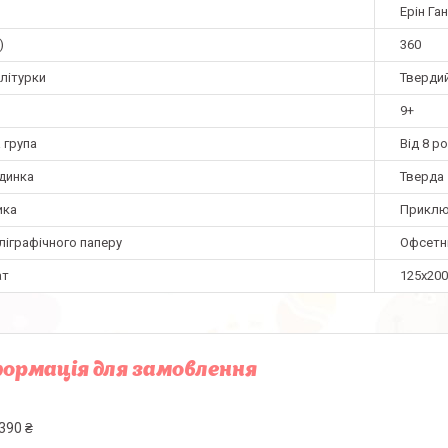
Ерін Га
)
360
літурки
Тверди
9+
 група
Від 8 ро
динка
Тверда
ика
Приклю
ліграфічного паперу
Офсетн
ат
125х20
ормація для замовлення
390 ₴