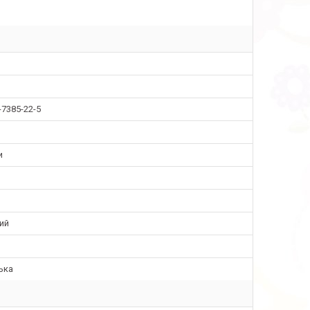
-7385-22-5
и
ий
ька