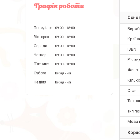
Графік роботи
Основ
Понеділок
09:00
18:00
Вироб
Вівторок
09:00
18:00
Країн
Середа
09:00
18:00
ISBN
Четвер
09:00
18:00
Рік ви
Пʼятниця
09:00
18:00
Жанр
Субота
Вихідний
Кількі
Неділя
Вихідний
Стан
Тип па
Тип по
Мова 
Корис