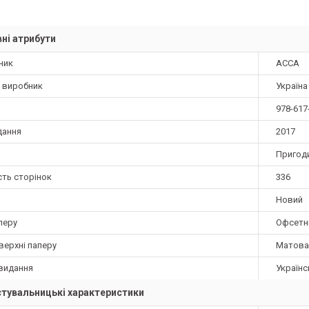
ні атрибути
ник
АССА
а виробник
Україна
978-617
дання
2017
Пригод
сть сторінок
336
Новий
перу
Офсетн
верхні паперу
Матова
видання
Українс
тувальницькі характеристики