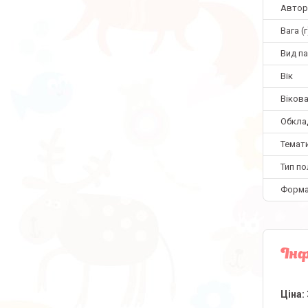
Автор
Вага (г
Вид па
Вік
Вікова
Обкла
Темат
Тип по
Форм
Інф
Ціна: