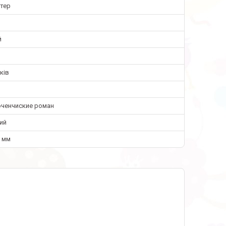
нтер
й
ків
ченчиские роман
ий
0 мм