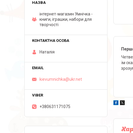
інтернет-магазин Умнічка -
книги, іграшки, набори для
творчості
Перша
Наталія
Четве
їм ск
зрозум
kievumnichka@ukr.net
+380631171075
Ха