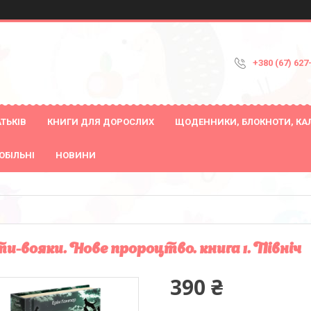
+380 (67) 627
ТЬКІВ
КНИГИ ДЛЯ ДОРОСЛИХ
ЩОДЕННИКИ, БЛОКНОТИ, КА
ОБІЛЬНІ
НОВИНИ
и-вояки. Нове пророцтво. книга 1. Північ
390 ₴