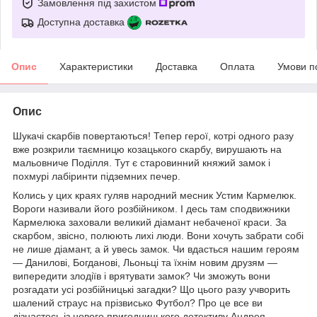
Замовлення під захистом
Доступна доставка
Опис
Характеристики
Доставка
Оплата
Умови п
Опис
Шукачі скарбів повертаються! Тепер герої, котрі одного разу
вже розкрили таємницю козацького скарбу, вирушають на
мальовниче Поділля. Тут є старовинний княжий замок і
похмурі лабіринти підземних печер.
Колись у цих краях гуляв народний месник Устим Кармелюк.
Вороги називали його розбійником. І десь там сподвижники
Кармелюка заховали великий діамант небаченої краси. За
скарбом, звісно, полюють лихі люди. Вони хочуть забрати собі
не лише діамант, а й увесь замок. Чи вдасться нашим героям
— Данилові, Богданові, Льоньці та їхнім новим друзям —
випередити злодіїв і врятувати замок? Чи зможуть вони
розгадати усі розбійницькі загадки? Що цього разу учворить
шалений страус на прізвисько Футбол? Про це все ви
дізнаєтесь із нового пригодницького детективу Андрея