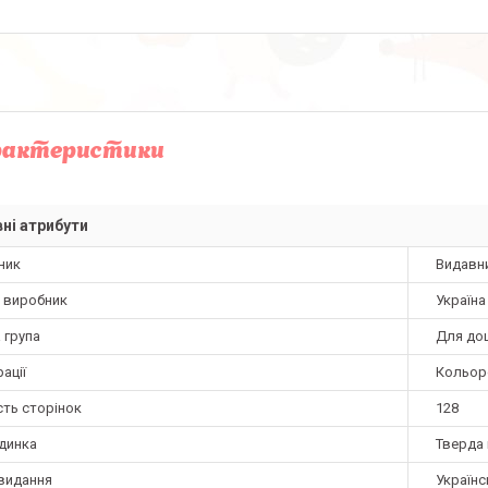
рактеристики
ні атрибути
ник
Видавн
а виробник
Україна
 група
Для до
ації
Кольор
сть сторінок
128
динка
Тверда 
видання
Українс