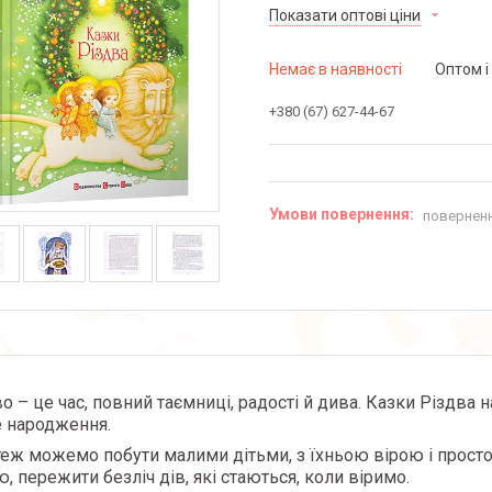
Показати оптові ціни
Немає в наявності
Оптом і
+380 (67) 627-44-67
поверненн
о – це час, повний таємниці, радості й дива. Казки Різдва 
 народження.
 теж можемо побути малими дітьми, з їхньою вірою і прос
, пережити безліч дів, які стаються, коли віримо.