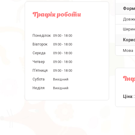
Форм
Графік роботи
Довж
Ширин
Понеділок
09:00
18:00
Корис
Вівторок
09:00
18:00
Мова
Середа
09:00
18:00
Четвер
09:00
18:00
Пʼятниця
09:00
18:00
Інф
Субота
Вихідний
Неділя
Вихідний
Ціна: