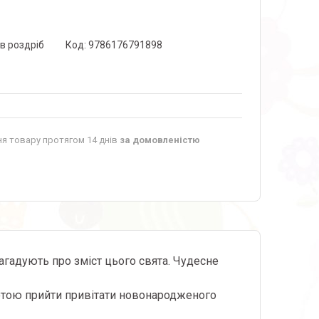
 в роздріб
Код:
9786176791898
я товару протягом 14 днів
за домовленістю
нагадують про зміст цього свята. Чудесне
тотою прийти привітати новонародженого