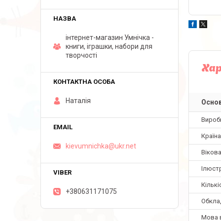
інтернет-магазин Умнічка -
книги, іграшки, набори для
творчості
Ха
Наталія
Основ
Вироб
Країн
kievumnichka@ukr.net
Вікова
Ілюстр
Кількі
+380631171075
Обкла
Мова 