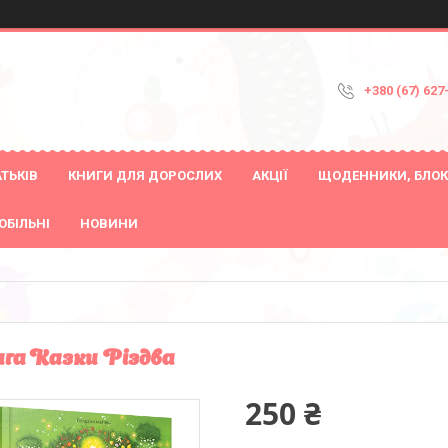
+380 (67) 627
ТЬКІВ
КНИГИ ДЛЯ ДОРОСЛИХ
АКЦІЇ
ЩОДЕННИКИ, БЛОК
ОБІЛЬНІ
НОВИНИ
га Казки Різдва
250 ₴