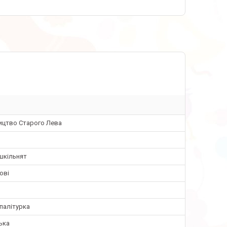
ицтво Старого Лева
шкільнят
ові
палітурка
ька