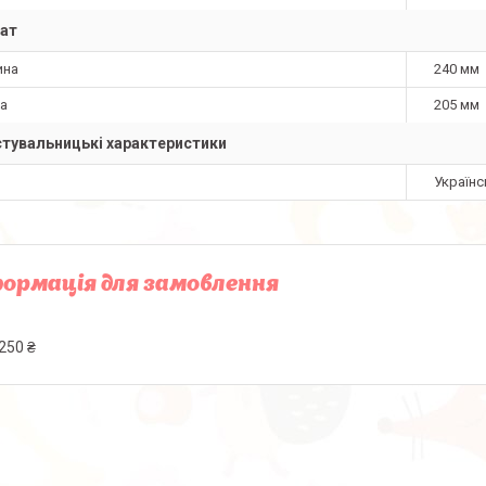
ат
ина
240 мм
а
205 мм
тувальницькі характеристики
Українс
ормація для замовлення
250 ₴