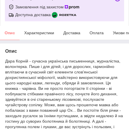
Замовлення під захистом
Доступна доставка
Опис
Характеристики
Доставка
Оплата
Умови п
Опис
Дара Корній - сучасна українська письменниця, журналістка,
волонтерка. Пише і для дітей, і для дорослих, гармонійно
вплітаючи в сучасний світ елементи слов'янської
дохристиянської міфології, майстерно використовуючи для
цього народні казки, легенди, обряди й замовляння. Ця
книжка - чарівна. Ви не просто погортаєте її сторінки - ві
поблукаєте стібками правічного лісу, почуєте його дихання,
здивуйтеся в очі старенькому лісовикові, послухаєте
чугайстрову сопілку. Може, вам щось прошепоче мавка або
побалакає з вами поважний цар Ох... Ви постоїте біля річки -
заходьте русалок за їхніми пустищами, а звідти недалеко й на
гостину до суворих болотяника й болотяниці. А далі -
прогулянка полем і луками, де вас зустрінуть і польовик, і