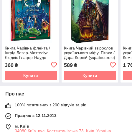
Книга Чарівна флейта /
Книга Чарівний звірослов
Книг
Інгрід Лезер-Маттесіус.
українського міфу. Птахи /
укра
Людвік Глацер-Науде
Дара Корній (українською)
Комп
(українською)
Корн
360
589
1 7
₴
₴
Купити
Купити
Про нас
100% позитивних з 200 відгуків за рік
Працює з 12.11.2013
м. Київ
04080 Київ, вул. Костянтинівська 73, Київ, Україна