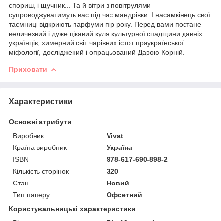
спориш, і щучник... Та й вітри з повітрулями
супроводжуватимуть вас під час мандрівки. І насамкінець свої
таємниці відкриють парфуми пір року. Перед вами постане
величезний і дуже цікавий куля культурної спадщини давніх
українців, химерний світ чарівних істот праукраїнської
міфології, досліджений і опрацьований Дарою Корній.
Приховати
Характеристики
Основні атрибути
Виробник
Vivat
Країна виробник
Україна
ISBN
978-617-690-898-2
Кількість сторінок
320
Стан
Новий
Тип паперу
Офсетний
Користувальницькі характеристики