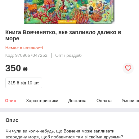
Книга Вовченятко, яке запливло далеко в
море
Немає в наявності
Код: 9789667047252
Опт і роздріб
350
₴
315 ₴
від 10 шт.
Опис
Характеристики
Доставка
Оплата
Умови п
Опис
Чи чули ви коли-небудь, що Вовченя може запливати
всередину моря, щоб побавитися там зі своїми друзями?