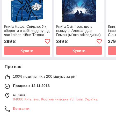
Книга Наше. Спільне. Як
Книга Світ і все, що в
Книг
зберегти в собі людину під
ньому є. Александар
іншо
час і після війни Тетяна
Гемон (м`яка обкладинка)
Сіль
Касьян (м`яка
(українською)
(укр
299
349
379
₴
₴
обкладинка)
Купити
Купити
Про нас
100% позитивних з 200 відгуків за рік
Працює з 12.11.2013
м. Київ
04080 Київ, вул. Костянтинівська 73, Київ, Україна
Контакти