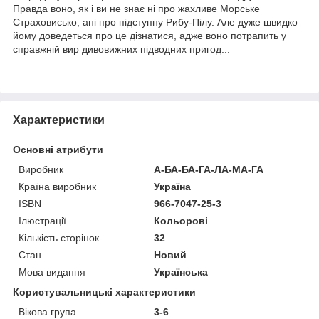
Правда воно, як і ви не знає ні про жахливе Морське
Страховисько, ані про підступну Рибу-Пілу. Але дуже швидко
йому доведеться про це дізнатися, адже воно потрапить у
справжній вир дивовижних підводних пригод...
Характеристики
Основні атрибути
Виробник
А-БА-БА-ГА-ЛА-МА-ГА
Країна виробник
Україна
ISBN
966-7047-25-3
Ілюстрації
Кольорові
Кількість сторінок
32
Стан
Новий
Мова видання
Українська
Користувальницькі характеристики
Вікова група
3-6