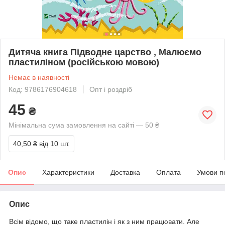
Дитяча книга Підводне царство , Малюємо
пластиліном (російською мовою)
Немає в наявності
Код: 9786176904618
Опт і роздріб
45
₴
Мінімальна сума замовлення на сайті — 50 ₴
40,50 ₴
від 10 шт.
Опис
Характеристики
Доставка
Оплата
Умови п
Опис
Всім відомо, що таке пластилін і як з ним працювати. Але