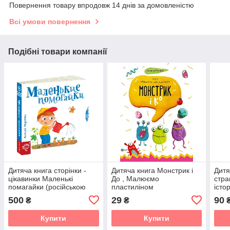
Повернення товару впродовж 14 днів за домовленістю
Всі умови повернення
Подібні товари компанії
Дитяча книга сторінки -
Дитяча книга Монстрик і
Дитя
цікавинки Маленькі
До , Малюємо
стра
помагайки (російською
пластиліном
істор
мовою)
(рос
500
29
90
₴
₴
Купити
Купити