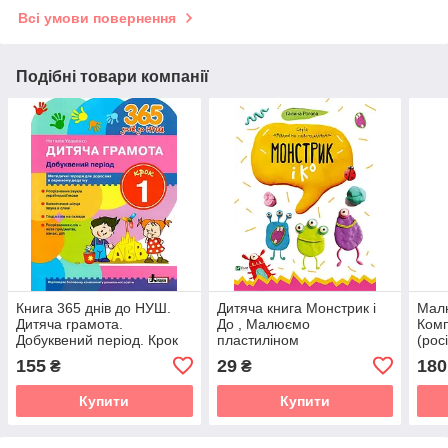
Всі умови повернення
Подібні товари компанії
Книга 365 днів до НУШ.
Дитяча книга Монстрик і
Мал
Дитяча грамота.
До , Малюємо
Комп
Добуквений період. Крок
пластиліном
(рос
1/ Удовенко Н.М.
155
29
180
₴
₴
(9789669452313)
Купити
Купити