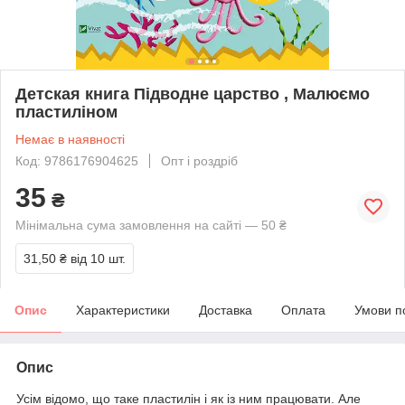
Детская книга Підводне царство , Малюємо
пластиліном
Немає в наявності
Код: 9786176904625
Опт і роздріб
35
₴
Мінімальна сума замовлення на сайті — 50 ₴
31,50 ₴
від 10 шт.
Опис
Характеристики
Доставка
Оплата
Умови п
Опис
Усім відомо, що таке пластилін і як із ним працювати. Але