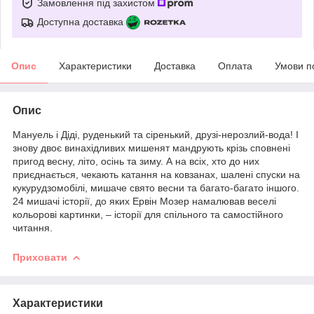
Замовлення під захистом
Доступна доставка
Опис
Характеристики
Доставка
Оплата
Умови п
Опис
Мануель і Діді, руденький та сіренький, друзі-нерозлий-вода! І
знову двоє винахідливих мишенят мандрують крізь сповнені
пригод весну, літо, осінь та зиму. А на всіх, хто до них
приєднається, чекають катання на ковзанах, шалені спуски на
кукурудзомобілі, мишаче свято весни та багато-багато іншого.
24 мишачі історії, до яких Ервін Мозер намалював веселі
кольорові картинки, – історії для спільного та самостійного
читання.
Приховати
Характеристики