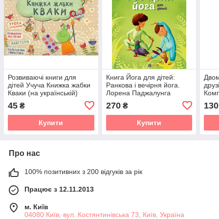
Розвиваючі книги для
Книга Йога для дітей:
Двом
дітей Учуча Книжка жабки
Ранкова і вечірня йога.
друз
Кваки (на українській)
Лорена Паджалунга
Комп
(українською)
45
270
130
₴
₴
Купити
Купити
Про нас
100% позитивних з 200 відгуків за рік
Працює з 12.11.2013
м. Київ
04080 Київ, вул. Костянтинівська 73, Київ, Україна