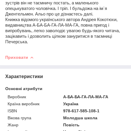
зустрів він не таємничу постать, а маленького
опецькуватого чоловічка. І тріп. І бульдожа на ім
`
я
Джентельмен. Альо про це дізнаєтесь далі.
Книжка відомого українського автора Андрея Кокотюхи,
видавництва А-БА-БА-ГА-ЛА-МА-ГА, повна пригод і
випробувань, легко заволодіє увагою будь-якого читача,
зацікавить і дозволить цілком зануритися в таємниці
Печерська.
Приховати
Характеристики
Основні атрибути
Виробник
А-БА-БА-ГА-ЛА-МА-ГА
Країна виробник
Україна
ISBN
978-617-585-108-1
Вікова група
Молодша школа
Жанр
Повість