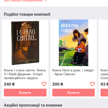
Всі умови повернення
Подібні товари компанії
Книга І стало світло. Книга
Книга Ноги в руки, і гайда!
Книг
3 / Юрій Даценко. Історії
- Арне Свінген
сами
провінційного хірурга
Соло
мов
240
200
93
₴
₴
Купити
Купити
Акційні пропозиції та новинки