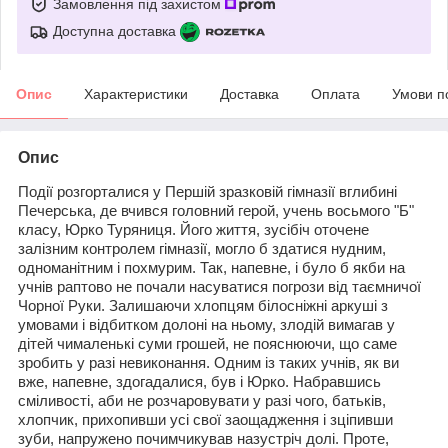
Замовлення під захистом
Доступна доставка
Опис
Характеристики
Доставка
Оплата
Умови п
Опис
Події розгорталися у Першій зразковій гімназії вглибині
Печерська, де вчився головний герой, учень восьмого "Б"
класу, Юрко Туряниця. Його життя, зусібіч оточене
залізним контролем гімназії, могло б здатися нудним,
одноманітним і похмурим. Так, напевне, і було б якби на
учнів раптово не почали насуватися погрози від таємничої
Чорної Руки. Залишаючи хлопцям білосніжні аркуші з
умовами і відбитком долоні на ньому, злодій вимагав у
дітей чималенькі суми грошей, не пояснюючи, що саме
зробить у разі невиконання. Одним із таких учнів, як ви
вже, напевне, здогадалися, був і Юрко. Набравшись
сміливості, аби не розчаровувати у разі чого, батьків,
хлопчик, прихопивши усі свої заощадження і зціпивши
зуби, напружено почимчикував назустріч долі. Проте,