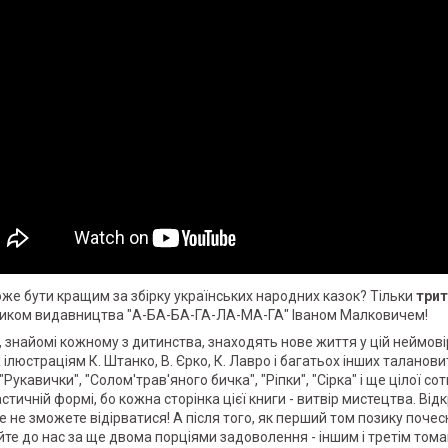
же бути кращим за збірку українських народних казок? Тільки
трит
иком видавництва "А-БА-БА-ГА-ЛА-МА-ГА" Іваном Малковичем!
, знайомі кожному з дитинства, знаходять нове життя у цій неймов
ж
ілюстраціям
К. Штанко, В. Єрко, К. Лавро і багатьох інших таланов
 "Рукавички", "Солом'трав'яного бичка", "Ріпки", "Сірка" і ще цілої 
стичній формі, бо кожна сторінка цієї книги - витвір мистецтва. Відк
е не зможете відірватися! А після того, як перший том позику почес
йте до нас за ще двома порціями задоволення - іншим і третім том