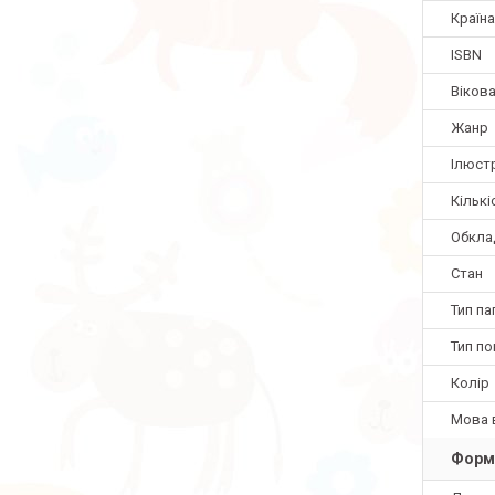
Країн
ISBN
Вікова
Жанр
Ілюстр
Кількі
Обкла
Стан
Тип па
Тип по
Колір
Мова 
Форм