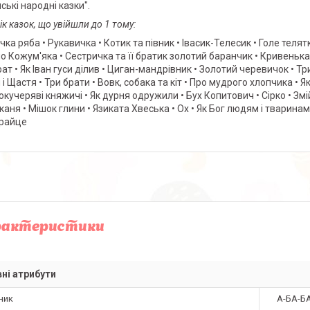
ські народні казки".
к казок, що увійшли до 1 тому:
чка ряба • Рукавичка • Котик та півник • Івасик-Телесик • Голе теля
о Кожум'яка • Сестричка та її братик золотий баранчик • Кривенька 
рат • Як Іван гуси ділив • Циган-мандрівник • Золотий черевичок • Т
і Щастя • Три брати • Вовк, собака та кіт • Про мудрого хлопчика • 
окучеряві княжичі • Як дурня одружили • Бух Копитович • Сірко • Змій
каня • Мішок глини • Язиката Хвеська • Ох • Як Бог людям і тваринам
райце
рактеристики
ні атрибути
ник
А-БА-Б