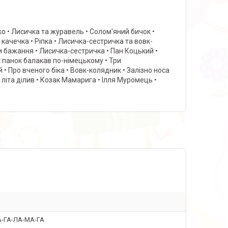
тко • Лисичка та журавель • Солом'яний бичок •
качечка • Ріпка • Лисичка-сестричка та вовк-
ри бажання • Лисичка-сестричка • Пан Коцький •
Як панок балакав по-німецькому • Три
 • Про вченого біка • Вовк-колядник • Залізно носа
 літа ділив • Козак Мамарига • Ілля Муромець •
А-ГА-ЛА-МА-ГА