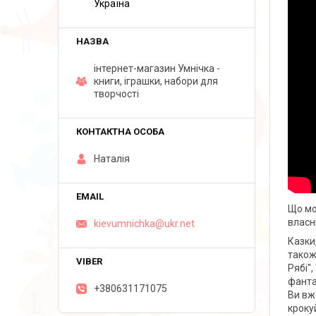
Україна
інтернет-магазин Умнічка -
книги, іграшки, набори для
творчості
Наталія
Що мо
власн
kievumnichka@ukr.net
Казки
тако
Рябі",
фанта
+380631171075
Ви вж
кроку