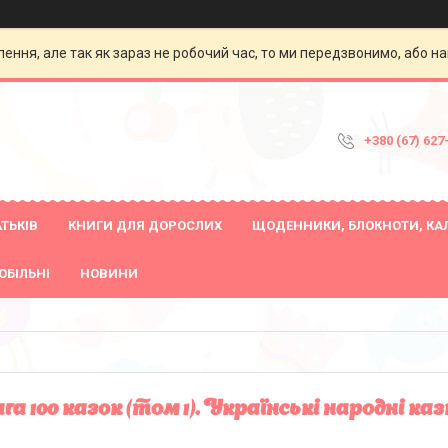
ення, але так як зараз не робочий час, то ми передзвонимо, або на
+380 (67) 627
ТЬКІВ
КНИГИ ДЛЯ ДОРОСЛИХ
ЩОДЕННИКИ, БЛОКНОТИ, КА
ОБІЛЬНІ
НОВИНИ
га 100 казок (том 1). Українські народні ка