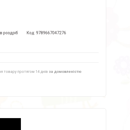
 в роздріб
Код:
9789667047276
я товару протягом 14 днів
за домовленістю