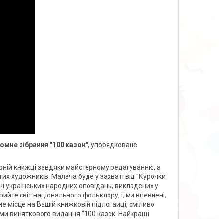
омне зібрання "100 казок"
, упорядковане
ірній книжці завдяки майстерному редагуванню, а
итих художників. Малеча буде у захваті від "Курочки
сотні українських народних оповідань, викладених у
рийте світ національного фольклору, і, ми впевнені,
не місце на Вашій книжковій підлога
иці, сміливо
ами виняткового видання "100 казок. Найкращі