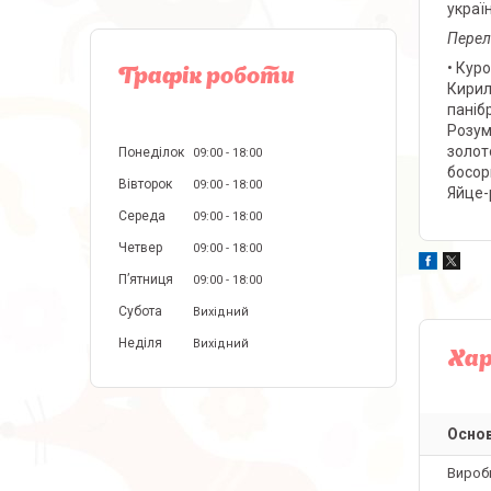
україн
Перелі
• Куро
Графік роботи
Кирил
паніб
Розум 
золот
Понеділок
09:00
18:00
босор
Вівторок
09:00
18:00
Яйце-
Середа
09:00
18:00
Четвер
09:00
18:00
Пʼятниця
09:00
18:00
Субота
Вихідний
Неділя
Вихідний
Ха
Основ
Вироб