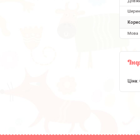
Довж
Ширин
Корис
Мова
Інф
Ціна: