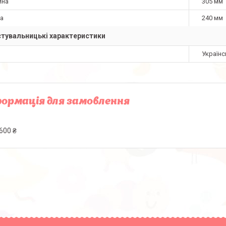
ина
305 мм
а
240 мм
тувальницькі характеристики
Українс
ормація для замовлення
600 ₴