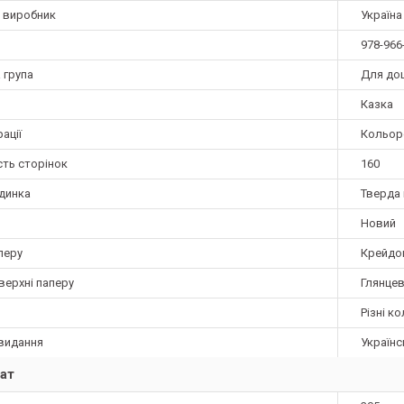
а виробник
Україна
978-966
 група
Для до
Казка
ації
Кольор
сть сторінок
160
динка
Тверда 
Новий
перу
Крейдо
верхні паперу
Глянце
Різні к
видання
Українс
ат