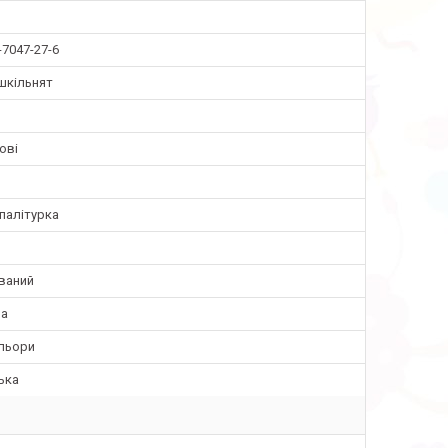
-7047-27-6
шкільнят
ові
палітурка
ваний
ва
ольори
ька