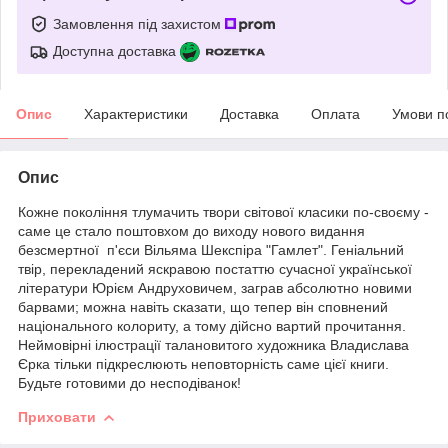
Замовлення під захистом
Доступна доставка
Опис
Характеристики
Доставка
Оплата
Умови п
Опис
Кожне покоління тлумачить твори світової класики по-своєму -
саме це стало поштовхом до виходу нового видання
безсмертної п'єси Вільяма Шекспіра "Гамлет". Геніальний
твір, перекладений яскравою постаттю сучасної української
літератури Юрієм Андруховичем, заграв абсолютно новими
барвами; можна навіть сказати, що тепер він сповнений
національного колориту, а тому дійсно вартий прочитання.
Неймовірні ілюстрації талановитого художника Владислава
Єрка тільки підкреслюють неповторність саме цієї книги.
Будьте готовими до несподіванок!
Приховати