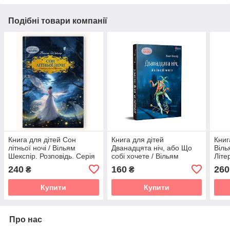
Подібні товари компанії
Книга для дітей Сон
Книга для дітей
Книг
літньої ночі / Вільям
Дванадцята ніч, або Що
Віль
Шекспір. Розповідь. Серія
собі хочете / Вільям
Літе
Літературна скарбничка
Шекспір. Серія
(978
240
160
260
₴
₴
Літературна скарбничка
(укр
Купити
Купити
Про нас