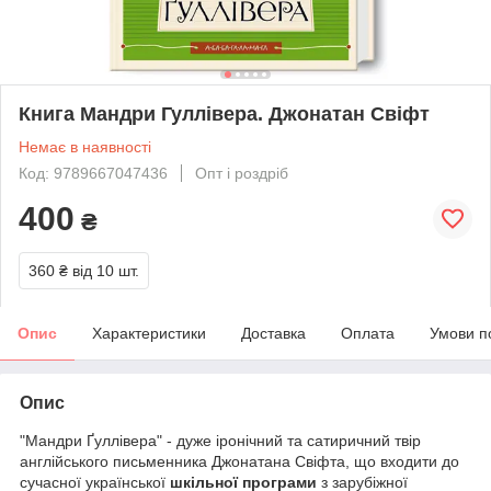
Книга Мандри Гуллівера. Джонатан Свіфт
Немає в наявності
Код: 9789667047436
Опт і роздріб
400
₴
360 ₴
від 10 шт.
Опис
Характеристики
Доставка
Оплата
Умови п
Опис
"Мандри Ґуллівера" - дуже іронічний та сатиричний твір
англійського письменника Джонатана Свіфта, що входити до
сучасної української
шкільної програми
з зарубіжної