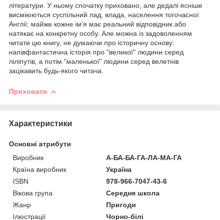
літератури. У ньому спочатку приховано, але дедалі ясніше
висміюються суспільний лад, влада, населення тогочасної
Англії; майже кожне ім'я має реальний відповідник або
натякає на конкретну особу. Але можна із задоволенням
читати цю книгу, не думаючи про історичну основу:
напівфантастична історія про "великої" людини серед
ліліпутів, а потім "маленької" людини серед велетнів
зацікавить будь-якого читача.
Приховати
Характеристики
Основні атрибути
Виробник
А-БА-БА-ГА-ЛА-МА-ГА
Країна виробник
Україна
ISBN
978-966-7047-43-6
Вікова група
Середня школа
Жанр
Пригоди
Ілюстрації
Чорно-білі