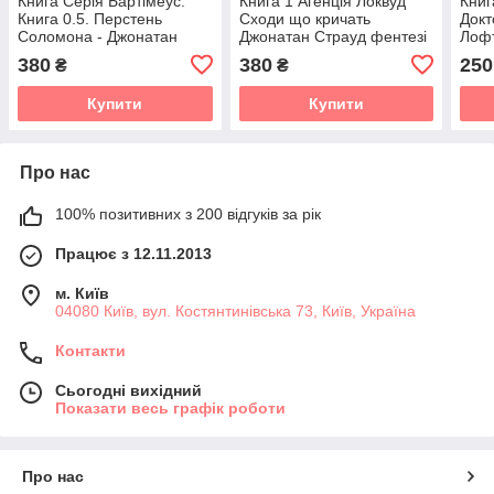
Книга Серія Бартімеус.
Книга 1 Агенція Локвуд
Книг
Книга 0.5. Перстень
Сходи що кричать
Докт
Соломона - Джонатан
Джонатан Страуд фентезі
Лофт
Страуд
Літе
380
380
250
₴
₴
Купити
Купити
Про нас
100% позитивних з 200 відгуків за рік
Працює з 12.11.2013
м. Київ
04080 Київ, вул. Костянтинівська 73, Київ, Україна
Контакти
Сьогодні вихідний
Показати весь графік роботи
Про нас