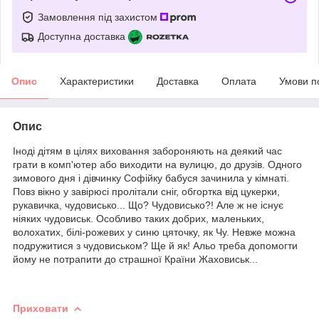
Замовлення під захистом
Доступна доставка
Опис
Характеристики
Доставка
Оплата
Умови п
Опис
Іноді дітям в цілях виховання забороняють на деякий час
грати в комп'ютер або виходити на вулицю, до друзів. Одного
зимового дня і дівчинку Софійку бабуся зачинила у кімнаті.
Повз вікно у завірюсі пролітали сніг, обгортка від цукерки,
рукавичка, чудовисько... Що? Чудовисько?! Але ж не існує
ніяких чудовиськ. Особливо таких добрих, маленьких,
волохатих, білі-рожевих у синю цяточку, як Чу. Невже можна
подружитися з чудовиськом? Ще й як! Альо треба допомогти
йому не потрапити до страшної Країни Жаховиськ...
Приховати