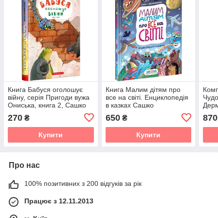
Книга Бабуся оголошує
Книга Малим дітям про
Комп
війну, серія Пригоди вужа
все на світі. Енциклопедія
Чудо
Ониська, книга 2, Сашко
в казках Сашко
Дер
Дерманський
Дерманський
270
650
870
₴
₴
Купити
Купити
Про нас
100% позитивних з 200 відгуків за рік
Працює з 12.11.2013