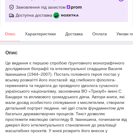
Замовлення під захистом
Доступна доставка
Опис
Характеристики
Доставка
Оплата
Умови п
Опис
Це видання є першою спробою ґрунтовного монографічного
дослідження біографії та інтелектуальної спадщини Василя
Іванишина (1944–2007). Постать головного героя постає у
всьому розмаїтті його іпостасей: від глибокого філолога-
герменевта та педагога до провідного ідеолога сучасного
українського націоналізму, засновника ВО «Тризуб» імені С.
Бандери та впливового громадського діяча. Автори книги, які
мали досвід особистого спілкування з мислителем, створили
детальний портрет людини, чиї ідеї стали фундаментом для
багатьох державотворчих процесів. Текст дозволяє
простежити еволюцію світогляду В. Іванишина, починаючи від
джерел його інтелектуального становлення до реалізації
масштабних проєктів. У книзі розкрито його внесок у