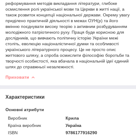
реформування методів викладання літератури, глибоке
осмислення ролі української мови та Церкви в житті нації, а
також розвиток концепції національної держави. Окрему увагу
приділено практичній діяльності в межах ОУН(р) та його
вмінню поєднувати високу теорію з активним розбудуванням
молодіжного патріотичного руху. Праця буде корисною для
дослідників, що вивчають політичну історію України межі
століть, еволюцію націоналістичної думки та особливості
українського літературного процесу. Це не просто опис
життєвого шляху, а спроба осмислити філософію боротьби та
творчості особистості, яка вбачала в національній ідеї єдиний
шлях до справжньої незалежності.
Приховати
Характеристики
Основні атрибути
Виробник
Крила
Країна виробник
Україна
ISBN
9786177916290