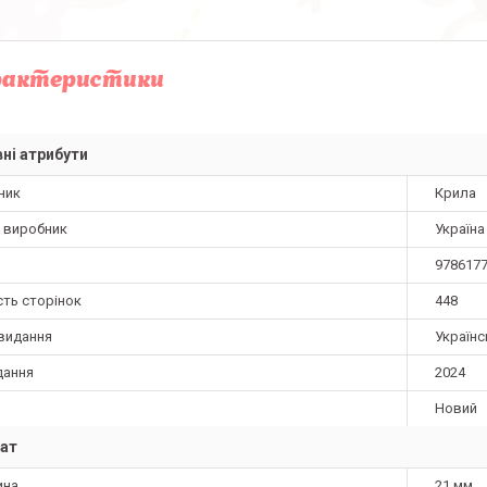
рактеристики
ні атрибути
ник
Крила
а виробник
Україна
978617
сть сторінок
448
видання
Українс
дання
2024
Новий
ат
ина
21 мм