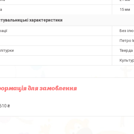
а
15 мм
тувальницькі характеристики
ації
Без ілю
Петро 
літурки
Тверда
Культур
ормація для замовлення
610 ₴