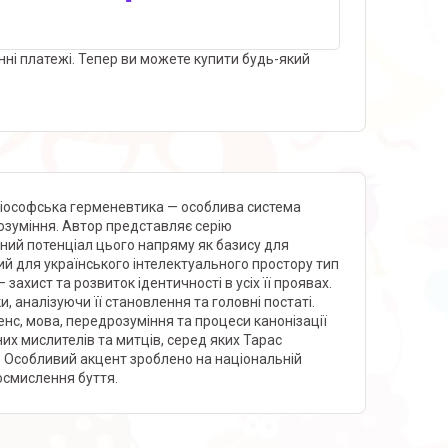
нні платежі. Тепер ви можете купити будь-який
ціософська герменевтика — особлива система
озуміння. Автор представляє серію
ний потенціал цього напряму як базису для
ий для українського інтелектуального простору тип
ахист та розвиток ідентичності в усіх її проявах.
 аналізуючи її становлення та головні постаті.
енс, мова, передрозуміння та процеси канонізації
их мислителів та митців, серед яких Тарас
 Особливий акцент зроблено на національній
осмислення буття.