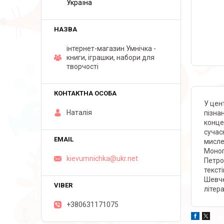
Україна
інтернет-магазин Умнічка -
книги, іграшки, набори для
творчості
У цен
Наталія
пізна
конце
сучас
мисле
Моног
kievumnichka@ukr.net
Петро
текст
Шевче
літер
+380631171075