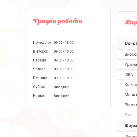
Графік роботи
Ха
Понеділок
09:00
18:00
Основ
Вівторок
09:00
18:00
Вироб
Середа
09:00
18:00
Країн
Четвер
09:00
18:00
ISBN
Пʼятниця
09:00
18:00
Кількі
Субота
Вихідний
Мова 
Неділя
Вихідний
Рік ви
Стан
Форм
Довж