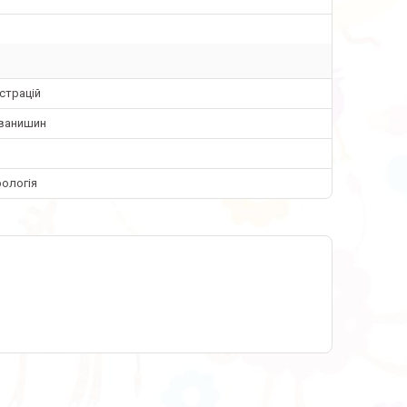
страцій
Іванишин
ологія