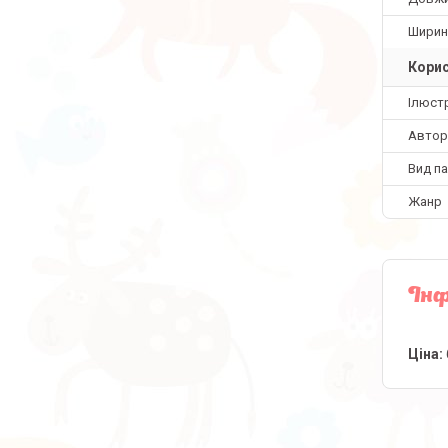
Ширин
Корис
Ілюстр
Автор
Вид па
Жанр
Інф
Ціна: