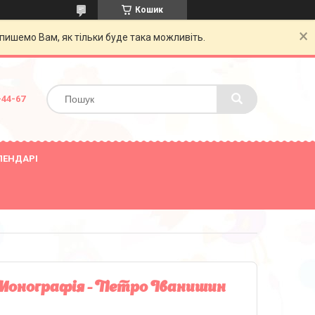
Кошик
пишемо Вам, як тільки буде така можливіть.
-44-67
ЛЕНДАРІ
Монографія - Петро Іванишин