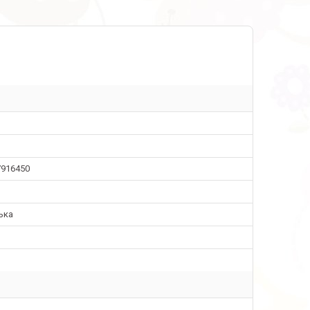
7916450
ька