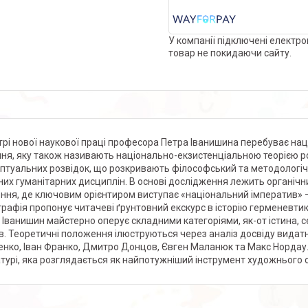
У компанії підключені електро
товар не покидаючи сайту.
трі нової наукової праці професора Петра Іванишина перебуває на
ння, яку також називають національно-екзистенціальною теорією р
птуальних розвідок, що розкривають філософський та методологіч
них гуманітарних дисциплін. В основі дослідження лежить органічн
ння, де ключовим орієнтиром виступає «національний імператив» — з
рафія пропонує читачеві ґрунтовний екскурс в історію герменевтики,
 Іванишин майстерно оперує складними категоріями, як-от істина, с
ів. Теоретичні положення ілюструються через аналіз досвіду видатн
нко, Іван Франко, Дмитро Донцов, Євген Маланюк та Макс Нордау.
атурі, яка розглядається як найпотужніший інструмент художнього 