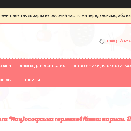
ення, але так як зараз не робочий час, то ми передзвонимо, або на
+380 (67) 627
ТЬКІВ
КНИГИ ДЛЯ ДОРОСЛИХ
ЩОДЕННИКИ, БЛОКНОТИ, КА
ОБІЛЬНІ
НОВИНИ
га Націософська герменевтика: нариси. 