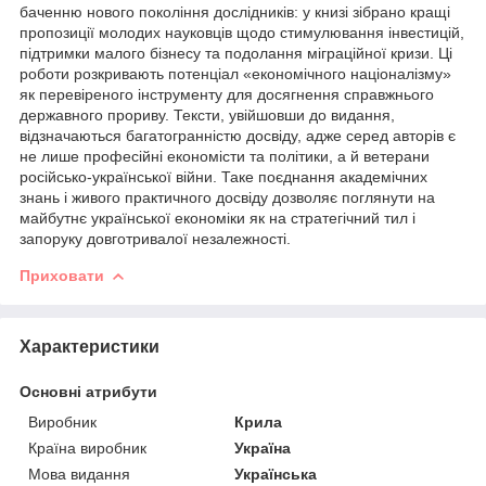
баченню нового покоління дослідників: у книзі зібрано кращі
пропозиції молодих науковців щодо стимулювання інвестицій,
підтримки малого бізнесу та подолання міграційної кризи. Ці
роботи розкривають потенціал «економічного націоналізму»
як перевіреного інструменту для досягнення справжнього
державного прориву. Тексти, увійшовши до видання,
відзначаються багатогранністю досвіду, адже серед авторів є
не лише професійні економісти та політики, а й ветерани
російсько-української війни. Таке поєднання академічних
знань і живого практичного досвіду дозволяє поглянути на
майбутнє української економіки як на стратегічний тил і
запоруку довготривалої незалежності.
Приховати
Характеристики
Основні атрибути
Виробник
Крила
Країна виробник
Україна
Мова видання
Українська