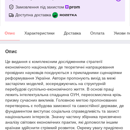
Замовлення під захистом
Доступна доставка
Опис
Характеристики
Доставка
Оплата
Умови п
Опис
Це видання є комплексним дослідженням стратегії
економічного націоналізму, де теоретичні напрацювання
провідних науковців поєднуються з прикладними сценаріями
реформування України. Автори пропонують вихід за межі
застарілих моделей, зосереджуючись на структурній
перебудові суспільно-економічного життя. В основі праці
лежить інтелектуальна спадщина ОУН, переосмислена крізь
призму сучасних викликів. Головною метою пропонованих
перетворень є побудова заможної та самостійної держави, де
фундаментом виступає соціальна справедливість та захист
національних інтересів. Значну частину збірника присвячено
аналізу світових економічних практик, які допомогли іншим
країнам здійснити стрімкий розвиток. Окрему увагу приділено