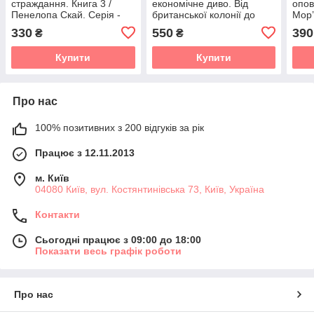
страждання. Книга 3 /
економічне диво. Від
опов
Пенелопа Скай. Серія -
британської колонії до
Мор’
Гудзики (українською)
азійського тигра
330
550
390
₴
₴
Купити
Купити
Про нас
100% позитивних з 200 відгуків за рік
Працює з 12.11.2013
м. Київ
04080 Київ, вул. Костянтинівська 73, Київ, Україна
Контакти
Сьогодні працює з 09:00 до 18:00
Показати весь графік роботи
Про нас