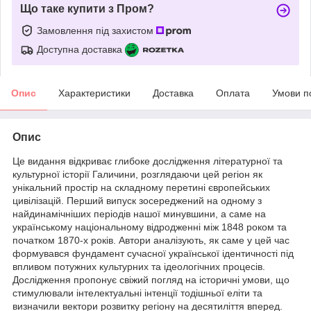
Що таке купити з Пром?
Замовлення під захистом
Доступна доставка
Опис
Характеристики
Доставка
Оплата
Умови п
Опис
Це видання відкриває глибоке дослідження літературної та
культурної історії Галичини, розглядаючи цей регіон як
унікальний простір на складному перетині європейських
цивілізацій. Перший випуск зосереджений на одному з
найдинамічніших періодів нашої минувшини, а саме на
українському національному відродженні між 1848 роком та
початком 1870-х років. Автори аналізують, як саме у цей час
формувався фундамент сучасної української ідентичності під
впливом потужних культурних та ідеологічних процесів.
Дослідження пропонує свіжий погляд на історичні умови, що
стимулювали інтелектуальні інтенції тодішньої еліти та
визначили вектори розвитку регіону на десятиліття вперед.