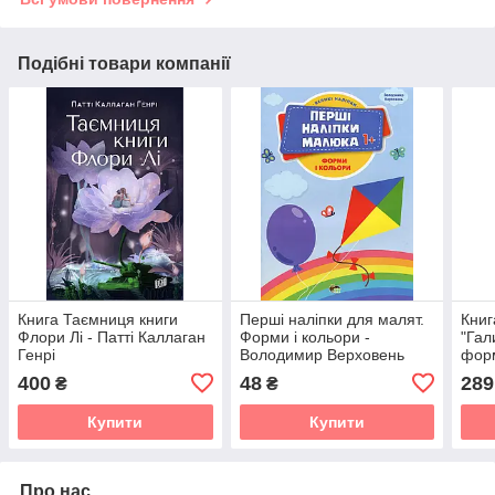
Подібні товари компанії
Книга Таємниця книги
Перші наліпки для малят.
Книг
Флори Лі - Патті Каллаган
Форми і кольори -
"Гал
Генрі
Володимир Верховень
форм
у 19
400
48
289
₴
₴
Купити
Купити
Про нас