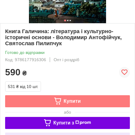
Книга Галичина: література і культурно-
історичні основи - Володимир Антофійчук,
Святослав Пилипчук
Готово до відправки
Код: 9786177916306
Опт і роздріб
590
₴
531 ₴
від 10 шт.
Купити
або
Купити з