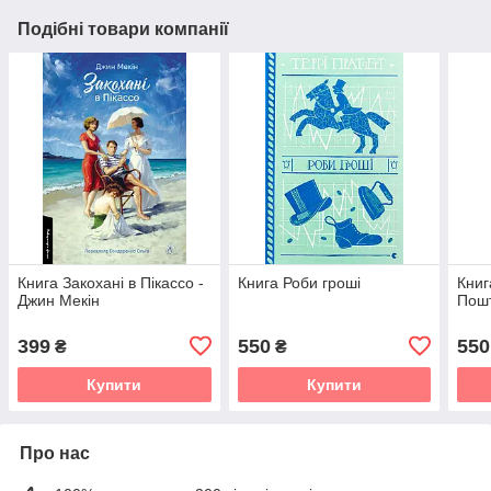
Подібні товари компанії
Книга Закохані в Пікассо -
Книга Роби гроші
Книг
Джин Мекін
Пош
399
550
550
₴
₴
Купити
Купити
Про нас