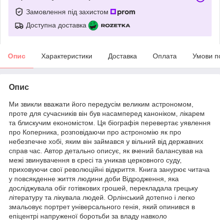
Замовлення під захистом
Доступна доставка
Опис
Характеристики
Доставка
Оплата
Умови п
Опис
Ми звикли вважати його передусім великим астрономом,
проте для сучасників він був насамперед каноніком, лікарем
та блискучим економістом. Ця біографія перевертає уявлення
про Коперника, розповідаючи про астрономію як про
небезпечне хобі, яким він займався у вільний від державних
справ час. Автор детально описує, як вчений балансував на
межі звинувачення в єресі та уникав церковного суду,
приховуючи свої революційні відкриття. Книга занурює читача
у повсякденне життя людини доби Відродження, яка
досліджувала обіг готівкових грошей, перекладала грецьку
літературу та лікувала людей. Орлінський дотепно і легко
змальовує портрет універсального генія, який опинився в
епіцентрі напруженої боротьби за владу навколо