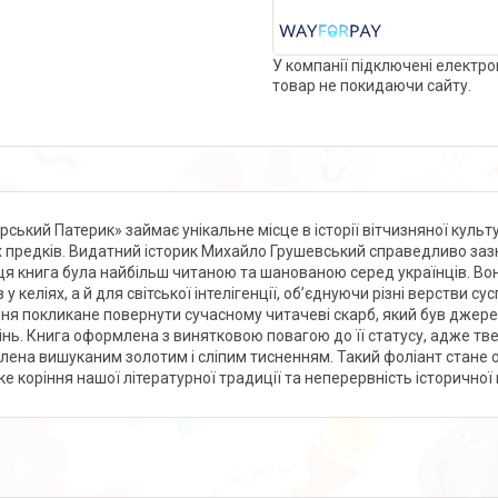
У компанії підключені електро
товар не покидаючи сайту.
рський Патерик» займає унікальне місце в історії вітчизняної культ
 предків. Видатний історик Михайло Грушевський справедливо зазн
ця книга була найбільш читаною та шанованою серед українців. В
 у келіях, а й для світської інтелігенції, об’єднуючи різні верстви 
ня покликане повернути сучасному читачеві скарб, який був джере
інь. Книга оформлена з винятковою повагою до її статусу, адже т
лена вишуканим золотим і сліпим тисненням. Такий фоліант стане о
ке коріння нашої літературної традиції та неперервність історичної 