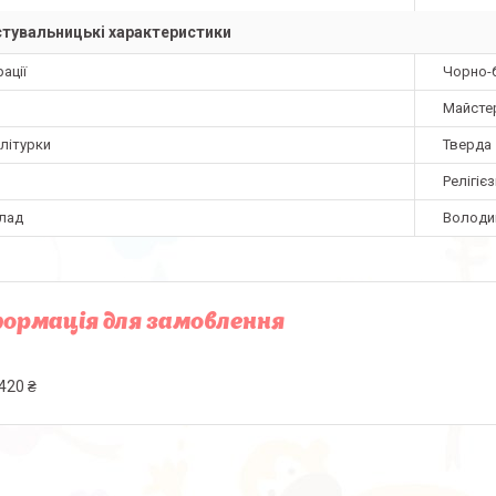
тувальницькі характеристики
ації
Чорно-б
Майстер
літурки
Тверда
Релігіє
лад
Володи
ормація для замовлення
420 ₴