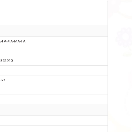
А-ГА-ЛА-МА-ГА
5852910
ька