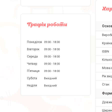
Ха
Графік роботи
Основ
Вироб
Понеділок
09:00
18:00
Країн
Вівторок
09:00
18:00
ISBN
Середа
09:00
18:00
Кількі
Четвер
09:00
18:00
Мова 
Пʼятниця
09:00
18:00
Рік ви
Субота
Вихідний
Стан
Неділя
Вихідний
Форм
Довж
Ширин