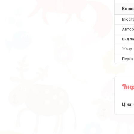
Корис
Ілюстр
Автор
Вид па
Жанр
Перек
Інф
Ціна: