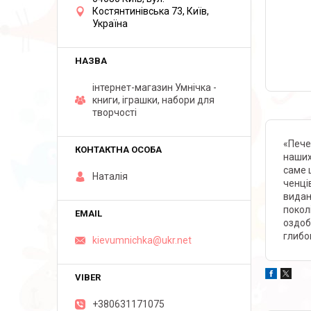
Костянтинівська 73, Київ,
Україна
інтернет-магазин Умнічка -
книги, іграшки, набори для
творчості
«Пече
наших
саме 
Наталія
ченців
видан
покол
оздоб
глибо
kievumnichka@ukr.net
+380631171075