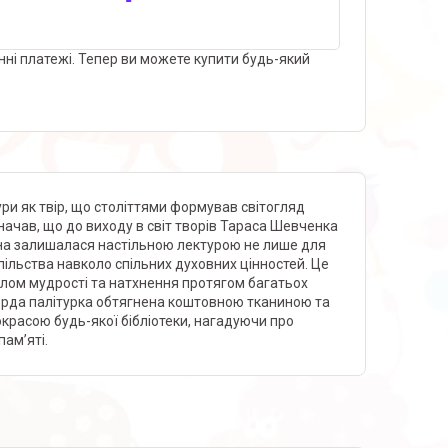
нні платежі. Тепер ви можете купити будь-який
ури як твір, що століттями формував світогляд
ачав, що до виходу в світ творів Тараса Шевченка
она залишалася настільною лектурою не лише для
суспільства навколо спільних духовних цінностей. Це
лом мудрості та натхнення протягом багатьох
верда палітурка обтягнена коштовною тканиною та
красою будь-якої бібліотеки, нагадуючи про
пам’яті.