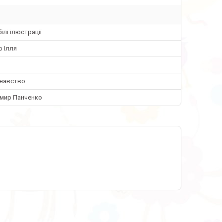
ілі ілюстрації
 Ілля
знавство
мир Панченко