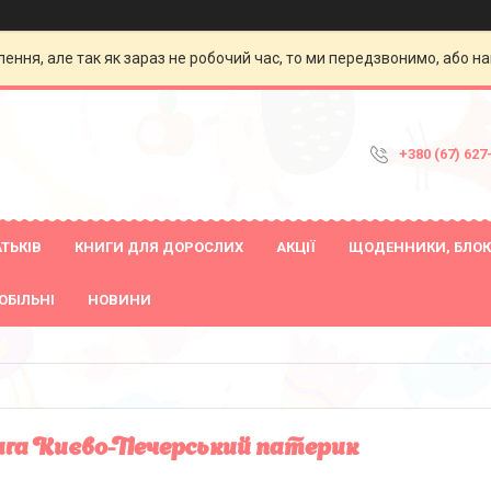
ення, але так як зараз не робочий час, то ми передзвонимо, або на
+380 (67) 627
ТЬКІВ
КНИГИ ДЛЯ ДОРОСЛИХ
АКЦІЇ
ЩОДЕННИКИ, БЛОК
ОБІЛЬНІ
НОВИНИ
га Києво-Печерський патерик