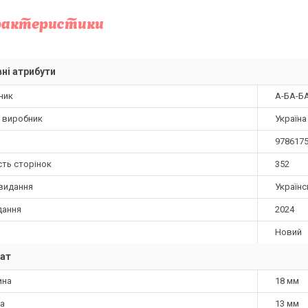
рактеристики
ні атрибути
ник
А-БА-Б
а виробник
Україна
978617
сть сторінок
352
видання
Українс
дання
2024
Новий
ат
ина
18 мм
а
13 мм