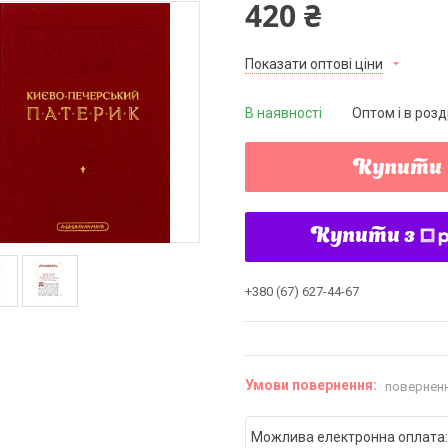
420 ₴
Показати оптові ціни
В наявності
Оптом і в розд
Купити
Купити з
+380 (67) 627-44-67
поверненн