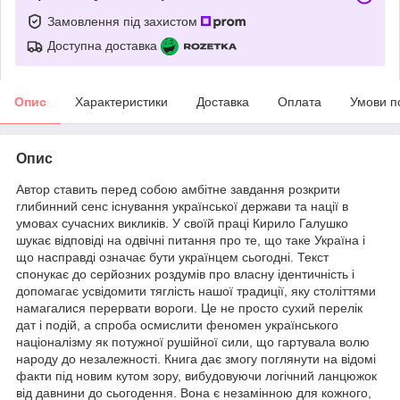
Замовлення під захистом
Доступна доставка
Опис
Характеристики
Доставка
Оплата
Умови п
Опис
Автор ставить перед собою амбітне завдання розкрити
глибинний сенс існування української держави та нації в
умовах сучасних викликів. У своїй праці Кирило Галушко
шукає відповіді на одвічні питання про те, що таке Україна і
що насправді означає бути українцем сьогодні. Текст
спонукає до серйозних роздумів про власну ідентичність і
допомагає усвідомити тяглість нашої традиції, яку століттями
намагалися перервати вороги. Це не просто сухий перелік
дат і подій, а спроба осмислити феномен українського
націоналізму як потужної рушійної сили, що гартувала волю
народу до незалежності. Книга дає змогу поглянути на відомі
факти під новим кутом зору, вибудовуючи логічний ланцюжок
від давнини до сьогодення. Вона є незамінною для кожного,