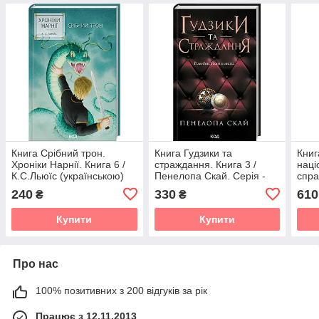
Книга Срібний трон.
Книга Гудзики та
Книг
Хроніки Нарнії. Книга 6 /
страждання. Книга 3 /
наці
К.С.Льюїс (українською)
Пенелопа Скай. Серія -
спра
Гудзики (українською)
240
330
610
₴
₴
Купити
Купити
Про нас
100% позитивних з 200 відгуків за рік
Працює з 12.11.2013