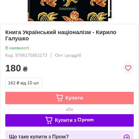
Книга Український націоналізм - Кирило
Галушко
В наявності
Код: 9786175851173
Опт і роздріб
180
₴
162 ₴
від 10 шт.
Купити
або
Купити з
Що таке купити з Пром?