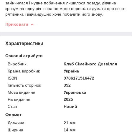
закінчилася і нудне побачення лишилося позаду, дівчина
зрозуміла одну річ: вона не може перестати думати про свого
рятівника і відчайдушно хоче побачити його знову.
Приховати
Характеристики
Основні атрибути
Виробник
Клуб Сімейного Дозвілля
Країна виробник
Україна
ISBN
9786171516472
Кількість сторінок
352
Мова видання
Українська
Рік видання
2025
Стан
Новий
Формат
Довжина
21 мм
Ширина
14 мм