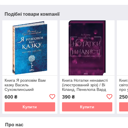
Подібні товари компанії
Книга Я розповім Вам
Книга Нотатки ненависті
Книг
казку Василь
(ілюстрований зріз) / Ві
світ
Сухомлинський
Кіланд, Пенелопа Вард
про 
(українською)
ви н
600
390
250
₴
₴
Була
Купити
Купити
Про нас