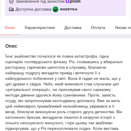
Замовлення під захистом
Доступна доставка
Опис
Характеристики
Доставка
Оплата
Умови п
Опис
Їхнє знайомство почалося як повна катастрофа, гідна
сценарію голлівудського фільму. Різ, сховавшись у вбиральні
ресторану, гарячково шепотіла в слухавку, благаючи
найкращу подругу вигадати привід і витягнути її з
найнуднішого побачення у світі. Вона й гадки не мала, що у
цієї драми є свідок. Чейз, який мимоволі став слухачем цієї
«рятувальної операції», не приховував свого сарказму:
методи дівчини здалися йому сумнівними. Проте, замість
осуду, він запропонував несподівану допомогу. Вже за мить
цей неймовірно привабливий незнайомець увірвався в її
вечір, блискуче виконуючи роль старого друга дитинства. Він
натхненно брехав, вигадуючи пікантні й незручні історії з
їхнього неіснуючого минулого, і при цьому так звабливо
підморгував, що у Різ перехоплювало подих. Коли вистава