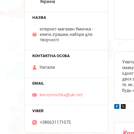
Україна
інтернет-магазин Умнічка -
книги, іграшки, набори для
творчості
Уявіт
Наталія
смаку
одног
двох 
те, як
будь-
kievumnichka@ukr.net
+380631171075
Ха