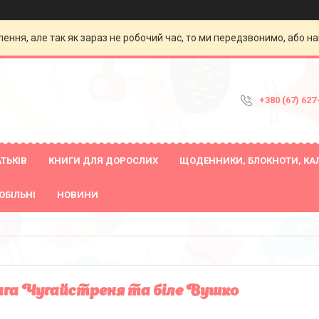
ення, але так як зараз не робочий час, то ми передзвонимо, або на
+380 (67) 627
ТЬКІВ
КНИГИ ДЛЯ ДОРОСЛИХ
ЩОДЕННИКИ, БЛОКНОТИ, КА
ОБІЛЬНІ
НОВИНИ
га Чугайстреня та біле Вушко