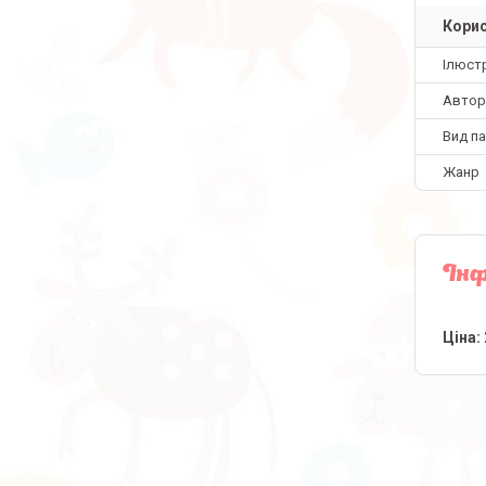
Корис
Ілюстр
Автор
Вид па
Жанр
Інф
Ціна: