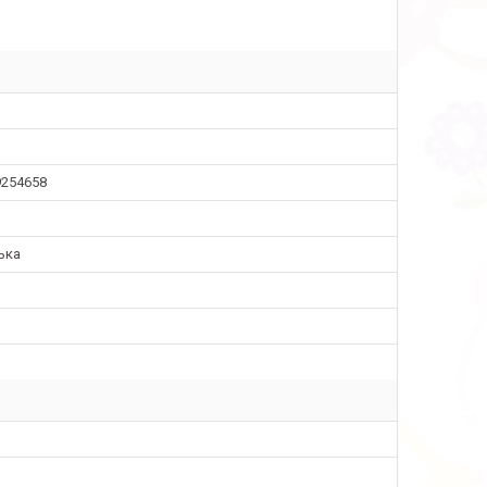
9254658
ька