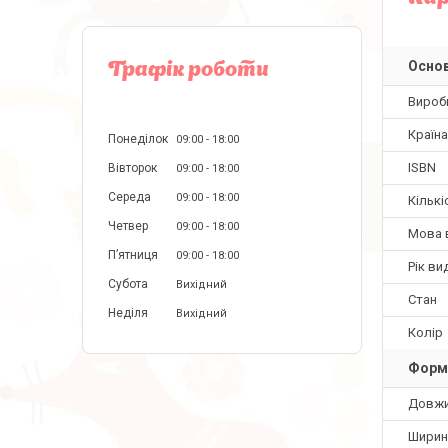
Основ
Графік роботи
Вироб
Країн
Понеділок
09:00
18:00
ISBN
Вівторок
09:00
18:00
Середа
09:00
18:00
Кількі
Четвер
09:00
18:00
Мова 
Пʼятниця
09:00
18:00
Рік ви
Субота
Вихідний
Стан
Неділя
Вихідний
Колір
Форм
Довж
Ширин