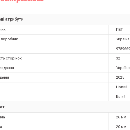
ні атрибути
ник
ПЕТ
а виробник
Україна
978966
сть сторінок
32
видання
Українс
дання
2025
Новий
Білий
ат
ина
26 мм
а
20 мм