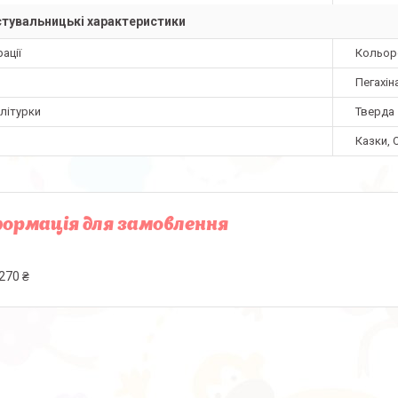
тувальницькі характеристики
ації
Кольоро
Пегахін
літурки
Тверда
Казки, 
ормація для замовлення
270 ₴