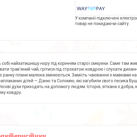
У компанії підключені електро
товар не покидаючи сайту.
ь собі найзатишнішу нору під корінням старої смереки. Саме там ж
вати трав'яний чай, грітися під строкатою ковдрою і слухати дихання
о ранку плани малюка змінюються. Замість чаювання з мавками на нь
заплаканих дітей — Даню та Соломію, які загубили свого песика Вуш
 лісові духи приходять на допомогу людям. Історія, зіткана з добра, 
яку ковдру.
рактеристики