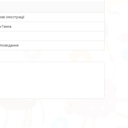
ві ілюстрації
а Ганна
Оповідання