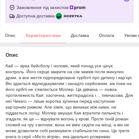
Замовлення під захистом
Доступна доставка
Опис
Характеристики
Доставка
Оплата
Умови 
Опис
Кай — зірка бейсболу і чоловік, який понад усе цінує
контроль. Його серце закрите на сім замків після минулих
драм, а все життя підпорядковане турботі про дитину і кар’єрі.
Він здається відлюдькуватим і занадто серйозним, аж поки на
його орбіті не з’являється Міллер. Ця дівчина — повна
протилежність Кая: хаотична, життєрадісна і… тимчасова. Для
неї Чикаго — лише коротка зупинка перед наступним
кар’єрним ривком. Але хімія, що виникає між ними, не
піддається логіці. Міллер змушує Кая втратити пильність і
згадати, як це — відчувати вогонь у крові. Проте їхній роман
схожий на гру з вогнем: вона не вміє сидіти на місці, а він не
може дозволити собі ризикувати стабільністю сина. Це третя
книга із серії «Місто вітрів», яка ідеально розкриває