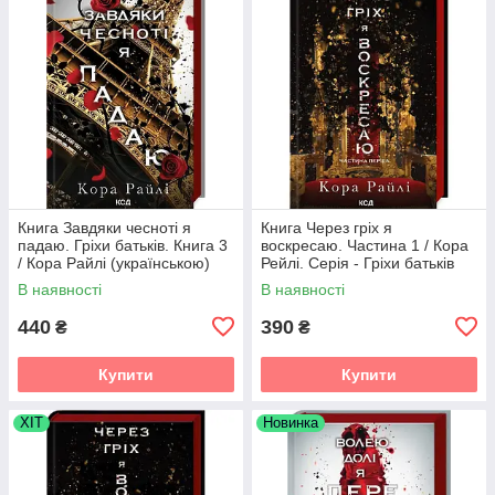
Книга Завдяки чесноті я
Книга Через гріх я
падаю. Гріхи батьків. Книга 3
воскресаю. Частина 1 / Кора
/ Кора Райлі (українською)
Рейлі. Серія - Гріхи батьків
(українською)
В наявності
В наявності
440
390
₴
₴
Купити
Купити
ХІТ
Новинка