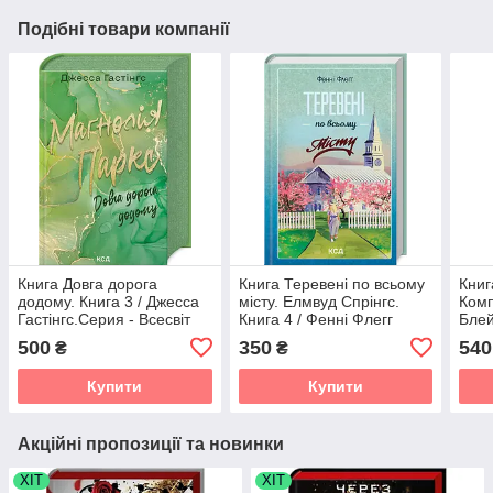
Подібні товари компанії
Книга Довга дорога
Книга Теревені по всьому
Книг
додому. Книга 3 / Джесса
місту. Елмвуд Спрінгс.
Комп
Гастінгс.Серия - Всесвіт
Книга 4 / Фенні Флегг
Блей
Магнолії Паркс
(українською)
500
350
540
₴
₴
(українською)
Купити
Купити
Акційні пропозиції та новинки
ХІТ
ХІТ