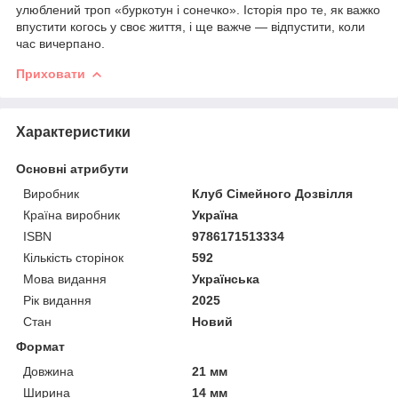
улюблений троп «буркотун і сонечко». Історія про те, як важко
впустити когось у своє життя, і ще важче — відпустити, коли
час вичерпано.
Приховати
Характеристики
Основні атрибути
Виробник
Клуб Сімейного Дозвілля
Країна виробник
Україна
ISBN
9786171513334
Кількість сторінок
592
Мова видання
Українська
Рік видання
2025
Стан
Новий
Формат
Довжина
21 мм
Ширина
14 мм