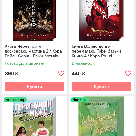
Книга Через гріх я
Книга Волею долі я
воскресаю. Частина 2 / Кора
перемагаю. Гріхи батьків.
Рейлі. Серія - Гріхи батьків
Книга 4 / Кора Райлі
(українською)
(українською)
Готово до відправки
В наявності
390
440
₴
₴
Купити
Купити
Бестселер
Новинка