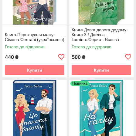
Книга Довга дорога додому.
Книга Перетнувши межу.
Книга 3 / Джесса
Сімона Солтані (українською)
Гастінгс.Серия - Всесвіт
Магнолії Паркс (українською)
Готово до відправки
Готово до відправки
440
500
₴
₴
Купити
Купити
Новинка