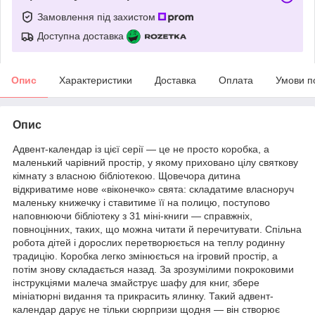
Замовлення під захистом
Доступна доставка
Опис
Характеристики
Доставка
Оплата
Умови п
Опис
Адвент-календар із цієї серії — це не просто коробка, а
маленький чарівний простір, у якому приховано цілу святкову
кімнату з власною бібліотекою. Щовечора дитина
відкриватиме нове «віконечко» свята: складатиме власноруч
маленьку книжечку і ставитиме її на полицю, поступово
наповнюючи бібліотеку з 31 міні-книги — справжніх,
повноцінних, таких, що можна читати й перечитувати. Спільна
робота дітей і дорослих перетворюється на теплу родинну
традицію. Коробка легко змінюється на ігровий простір, а
потім знову складається назад. За зрозумілими покроковими
інструкціями малеча змайструє шафу для книг, збере
мініатюрні видання та прикрасить ялинку. Такий адвент-
календар дарує не тільки сюрпризи щодня — він створює