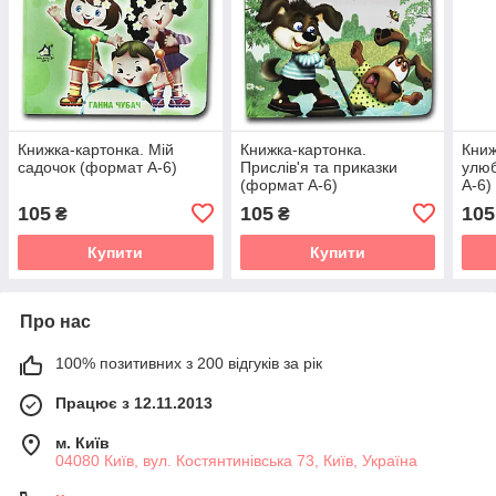
Книжка-картонка. Мій
Книжка-картонка.
Книж
садочок (формат А-6)
Прислів'я та приказки
улюб
(формат А-6)
А-6)
105
105
105
₴
₴
Купити
Купити
Про нас
100% позитивних з 200 відгуків за рік
Працює з 12.11.2013
м. Київ
04080 Київ, вул. Костянтинівська 73, Київ, Україна