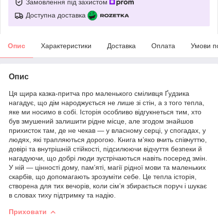
Замовлення під захистом
Доступна доставка
Опис
Характеристики
Доставка
Оплата
Умови п
Опис
Ця щира казка-притча про маленького сміливця Ґудзика
нагадує, що дім народжується не лише зі стін, а з того тепла,
яке ми носимо в собі. Історія особливо відгукнеться тим, хто
був змушений залишити рідне місце, але згодом знайшов
прихисток там, де не чекав — у власному серці, у спогадах, у
людях, які трапляються дорогою. Книга м’яко вчить співчуттю,
довірі та внутрішній стійкості, підсилюючи відчуття безпеки й
нагадуючи, що добрі люди зустрічаються навіть посеред змін.
У ній — цінності дому, пам’яті, магії рідної мови та маленьких
скарбів, що допомагають зрозуміти себе. Це тепла історія,
створена для тих вечорів, коли сім’я збирається поруч і шукає
в словах тиху підтримку та надію.
Приховати