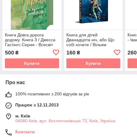
Книга Довга дорога
Книга для дітей
Книг
додому. Книга 3 / Джесса
Дванадцята ніч, або Що
- Ів
Гастінгс.Серия - Всесвіт
собі хочете / Вільям
Магнолії Паркс
Шекспір. Серія
500
160
260
₴
₴
(українською)
Літературна скарбничка
Купити
Купити
Про нас
100% позитивних з 200 відгуків за рік
Працює з 12.11.2013
м. Київ
04080 Київ, вул. Костянтинівська 73, Київ, Україна
Контакти