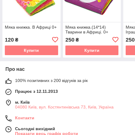
Мяка книжка. В Африці 0+
Мяка книжка.(14*14)
Мяка
Тварини в Африці. 0+
Ігра
120
250
250
₴
₴
Купити
Купити
Про нас
100% позитивних з 200 відгуків за рік
Працює з 12.11.2013
м. Київ
04080 Київ, вул. Костянтинівська 73, Київ, Україна
Контакти
Сьогодні вихідний
Показати весь графік роботи