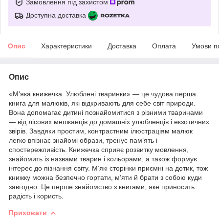
Замовлення під захистом
Доступна доставка
Опис
Характеристики
Доставка
Оплата
Умови п
Опис
«М'яка книжечка. Улюблені тваринки» — це чудова перша
книга для малюків, які відкривають для себе світ природи.
Вона допомагає дитині познайомитися з різними тваринами
— від лісових мешканців до домашніх улюбленців і екзотичних
звірів. Завдяки простим, контрастним ілюстраціям малюк
легко впізнає знайомі образи, тренує пам’ять і
спостережливість. Книжечка сприяє розвитку мовлення,
знайомить із назвами тварин і кольорами, а також формує
інтерес до пізнання світу. М’які сторінки приємні на дотик, тож
книжку можна безпечно гортати, м’яти й брати з собою куди
завгодно. Це перше знайомство з книгами, яке приносить
радість і користь.
Приховати