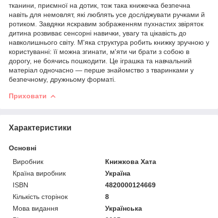
тканини, приємної на дотик, тож така книжечка безпечна
навіть для немовлят, які люблять усе досліджувати ручками й
ротиком. Завдяки яскравим зображенням пухнастих звіряток
дитина розвиває сенсорні навички, увагу та цікавість до
навколишнього світу. М'яка структура робить книжку зручною у
користуванні: її можна згинати, м'яти чи брати з собою в
дорогу, не боячись пошкодити. Це іграшка та навчальний
матеріал одночасно — перше знайомство з тваринками у
безпечному, дружньому форматі.
Приховати
Характеристики
Основні
Виробник
Книжкова Хата
Країна виробник
Україна
ISBN
4820000124669
Кількість сторінок
8
Мова видання
Українська