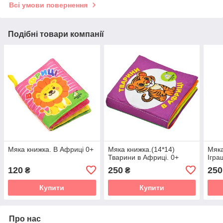
Всі умови повернення
Подібні товари компанії
Мяка книжка. В Африці 0+
Мяка книжка.(14*14)
Мяка
Тварини в Африці. 0+
Ігра
120
250
250
₴
₴
Купити
Купити
Про нас