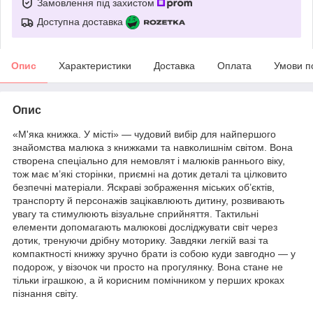
Замовлення під захистом
Доступна доставка
Опис
Характеристики
Доставка
Оплата
Умови п
Опис
«М'яка книжка. У місті» — чудовий вибір для найпершого
знайомства малюка з книжками та навколишнім світом. Вона
створена спеціально для немовлят і малюків раннього віку,
тож має м’які сторінки, приємні на дотик деталі та цілковито
безпечні матеріали. Яскраві зображення міських об’єктів,
транспорту й персонажів зацікавлюють дитину, розвивають
увагу та стимулюють візуальне сприйняття. Тактильні
елементи допомагають малюкові досліджувати світ через
дотик, тренуючи дрібну моторику. Завдяки легкій вазі та
компактності книжку зручно брати із собою куди завгодно — у
подорож, у візочок чи просто на прогулянку. Вона стане не
тільки іграшкою, а й корисним помічником у перших кроках
пізнання світу.