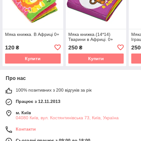
Мяка книжка. В Африці 0+
Мяка книжка.(14*14)
Мяка
Тварини в Африці. 0+
Ігра
120
250
250
₴
₴
Купити
Купити
Про нас
100% позитивних з 200 відгуків за рік
Працює з 12.11.2013
м. Київ
04080 Київ, вул. Костянтинівська 73, Київ, Україна
Контакти
Сьогодні працює з 09:00 до 18:00