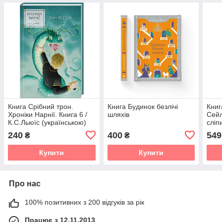
Книга Срібний трон.
Книга Будинок безлічі
Книг
Хроніки Нарнії. Книга 6 /
шляхів
Сейл
К.С.Льюїс (українською)
сліп
240
400
549
₴
₴
Купити
Купити
Про нас
100% позитивних з 200 відгуків за рік
Працює з 12.11.2013