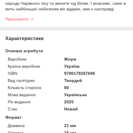
народи Чарівного лісу та змінити хід битви. І можливо, саме в
мить найбільшої небезпеки він відкриє, ким є насправді.
Приховати
Характеристики
Основні атрибути
Виробник
Жорж
Країна виробник
Україна
ISBN
9786178287696
Вид палітурки
Твердий
Кількість сторінок
80
Мова видання
Українська
Рік видання
2025
Стан
Новий
Формат
Довжина
21 мм
Ширина
15 мм