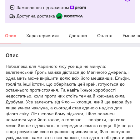
Замовлення під захистом
Доступна доставка
Опис
Характеристики
Доставка
Оплата
Умови п
Опис
Небезпека для Чарівного лісу усе ще не минула:
велетенський Ґроль майже дістався до Магічного джерела, і
одна мить може вирішити долю всіх його мешканців. Ельфи,
тролі та інші істоти, що оберігають цей край, готуються до
останнього протистояння. Та навіть їхньої хоробрості
недостатньо, коли проти них стоїть темна й крижана сила
Дурбума. Усе залежить від Фло — хлопця, який ще вчора був
лише учнем чаклуна, а сьогодні став єдиною надією для
цілого світу. Ліс шепоче йому підказки, і Фло повинен
навчитися чути його голос, а головне — повірити, що сила
може йти не від заклять, а зсередини самого серця. Ще не до
кінця розуміючи своє справжнє призначення, Фло поступово
усвідомлює: саме він є тією ланкою, яка здатна об’єднати різні