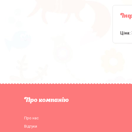
Інф
Ціна:
Про компанію
Про нас
Відгуки