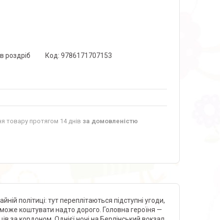
 в роздріб
Код:
9786171707153
я товару протягом 14 днів
за домовленістю
айній політиці: тут переплітаються підступні угоди,
що може коштувати надто дорого. Головна героїня —
ців за кордоном. Однієї ночі на Берлінський вокзал