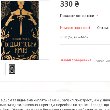
330 ₴
Показати оптові ціни
Немає в наявності
Оптом і
+380 (67) 627-44-67
поверненн
і відьом та відьмаків киплять не менш запеклі пристрасті, ніж у звич
си з вигодою, ризиковані пригоди, перевірка на вірність і зрада, 
а Таїсія Живко, яка живе в Німеччині та пильнує за безпекою україн