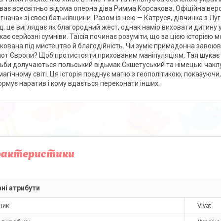
ває всесвітньо відома оперна діва Римма Корсакова. Офіційна версі
игнана» зі своєї батьківщини. Разом із нею — Катруся, дівчинка з Л
д, це виглядає як благородний жест, однак намір виховати дитину у 
кає серйозні сумніви. Таїсія починає розуміти, що за цією історією 
кована під мистецтво й благодійність. Чи зуміє примадонна завоюв
нот Європи? Щоб протистояти прихованим маніпуляціям, Тая шукає с
ьби долучаються польський відьмак Скшетуський та німецькі чаклу
магічному світі. Ця історія поєднує магію з геополітикою, показуючи
ормує наратив і кому вдається переконати інших.
рактеристики
ні атрибути
ник
Vivat