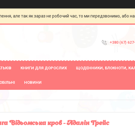
ення, але так як зараз не робочий час, то ми передзвонимо, або на
+380 (67) 627
ТЬКІВ
КНИГИ ДЛЯ ДОРОСЛИХ
ЩОДЕННИКИ, БЛОКНОТИ, КА
ОБІЛЬНІ
НОВИНИ
га Відьомська кров - Адалін Грейс