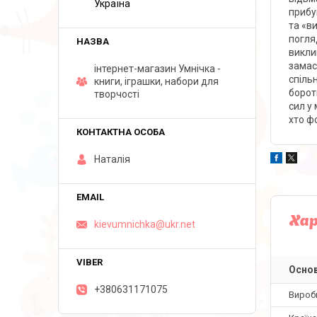
Україна
прибу
та «в
погля
викли
замас
інтернет-магазин Умнічка -
спіль
книги, іграшки, набори для
борот
творчості
сил у 
хто ф
Наталія
Ха
kievumnichka@ukr.net
Основ
+380631171075
Вироб