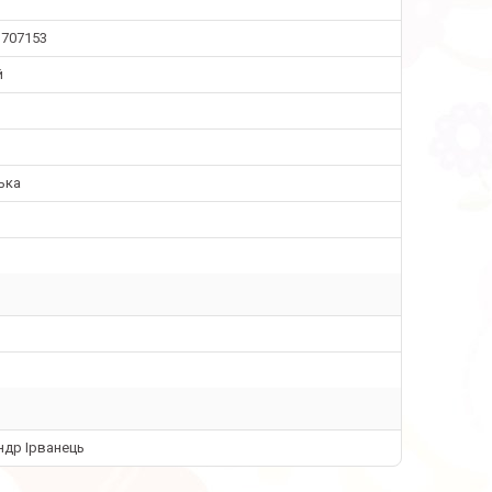
1707153
й
ька
ндр Ірванець