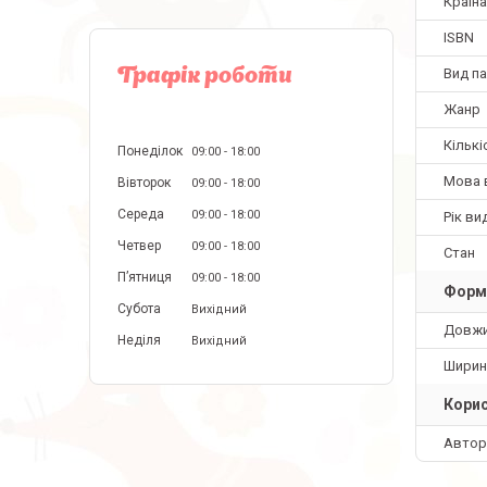
Країн
ISBN
Вид па
Графік роботи
Жанр
Кількі
Понеділок
09:00
18:00
Мова 
Вівторок
09:00
18:00
Середа
09:00
18:00
Рік ви
Четвер
09:00
18:00
Стан
Пʼятниця
09:00
18:00
Форм
Субота
Вихідний
Довж
Неділя
Вихідний
Ширин
Корис
Автор