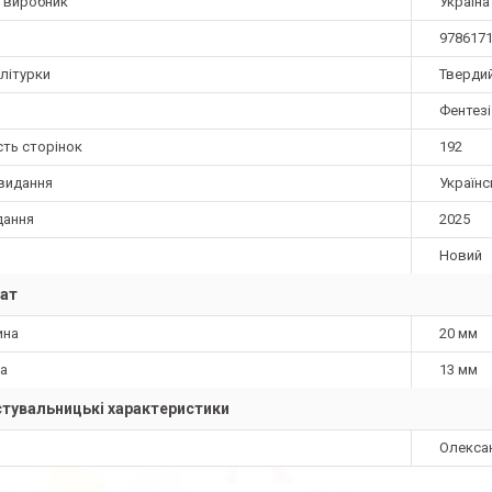
а виробник
Україна
978617
літурки
Тверди
Фентезі
сть сторінок
192
видання
Українс
дання
2025
Новий
ат
ина
20 мм
а
13 мм
тувальницькі характеристики
Олекса