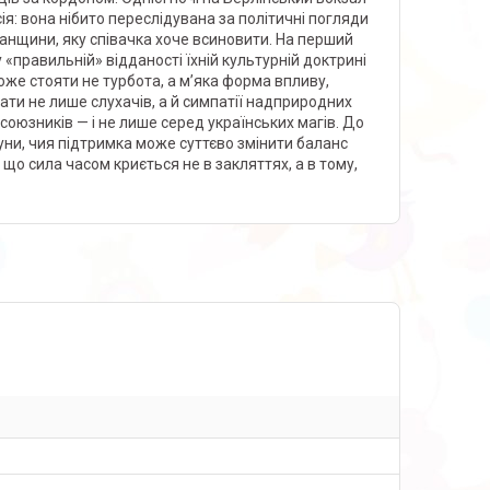
я: вона нібито переслідувана за політичні погляди
уганщини, яку співачка хоче всиновити. На перший
«правильній» відданості їхній культурній доктрині
може стояти не турбота, а м’яка форма впливу,
ати не лише слухачів, а й симпатії надприродних
оюзників — і не лише серед українських магів. До
ни, чия підтримка може суттєво змінити баланс
, що сила часом криється не в закляттях, а в тому,