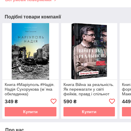
Подібні товари компанії
Книга #Маріуполь #Надія.
Книга Війна за реальність.
Книг
Надія Сухорукова (м`яка
Як перемагати у світі
форм
обкладинка)
фейків, правд і спільнот
Макм
Дмитро Кулеба
349
590
449
₴
₴
Купити
Купити
Про нас