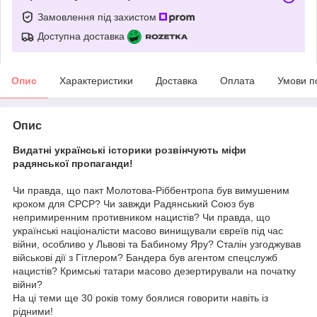
Замовлення під захистом
Доступна доставка
Опис
Характеристики
Доставка
Оплата
Умови п
Опис
Видатні українські історики розвінчують міфи
радянської пропаганди!
Чи правда, що пакт Молотова-Ріббентропа був вимушеним
кроком для CPСР? Чи завжди Paдянський Cоюз був
непримиренним противником нацистів? Чи правда, що
українські націоналісти масово винищували євреїв під час
війни, особливо у Львові та Бабиному Яру? Сталін узгоджував
військові дії з Гітлером? Бандера був агентом спецслужб
нацистів? Кримські татари масово дезертирували на початку
війни?
На ці теми ще 30 років тому боялися говорити навіть із
рідними!