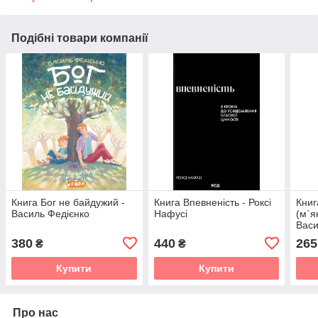
Подібні товари компанії
Книга Бог не байдужий -
Книга Впевненість - Роксі
Книг
Василь Федієнко
Нафусі
(м`я
Васи
(укр
380
440
265
₴
₴
Купити
Купити
Про нас