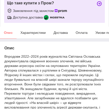
Що таке купити з Пром?
Замовлення під захистом
Доступна доставка
Опис
Характеристики
Доставка
Оплата
Умови п
Опис
Впродовж 2022–2024 років журналістка Світлана Ославська
документувала свідчення воєнних злочинів, які війська
держави-агресора скоїли на окупованих територіях України.
Авторка спілкувалася з уцілілими в Снігурівці, Шевченковому,
Ягідному й інших містах і селах, що пережили окупацію. Ці
люди буквально на власній шкірі зазнали терору окупаційного
вторгнення. Вони були свідками того, як розстрілювали їхніх
близьких. Як знищували будинки, вулиці й цілі міста.
Пережили тортури і нелюдське поводження, викрадення,
зґвалтування. Але загарбникам не вдалося позбавити цих
людей гідності. «На власній шкірі» – це відверте
висловлювання про злочинність агресії держави-окупанта, і