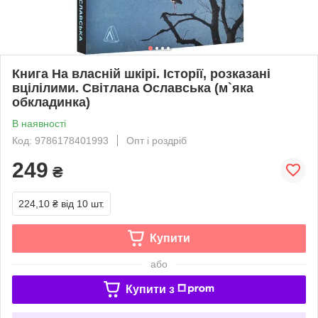
Книга На власній шкірі. Історії, розказані
вцілілими. Світлана Ославська (м`яка
обкладинка)
В наявності
Код: 9786178401993
Опт і роздріб
249
₴
224,10 ₴
від 10 шт.
Купити
або
Купити з