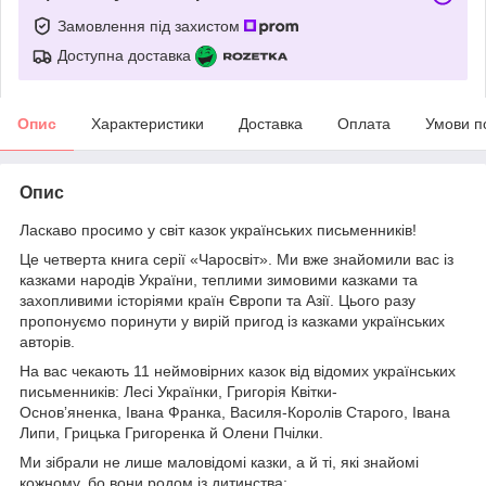
Замовлення під захистом
Доступна доставка
Опис
Характеристики
Доставка
Оплата
Умови п
Опис
Ласкаво просимо у світ казок українських письменників!
Це четверта книга серії «Чаросвіт». Ми вже знайомили вас із
казками народів України, теплими зимовими казками та
захопливими історіями країн Європи та Азії. Цього разу
пропонуємо поринути у вирій пригод із казками українських
авторів.
На вас чекають 11 неймовірних казок від відомих українських
письменників: Лесі Українки, Григорія Квітки-
Основʼяненка, Івана Франка, Василя-Королів Старого, Івана
Липи, Грицька Григоренка й Олени Пчілки.
Ми зібрали не лише маловідомі казки, а й ті, які знайомі
кожному, бо вони родом із дитинства: