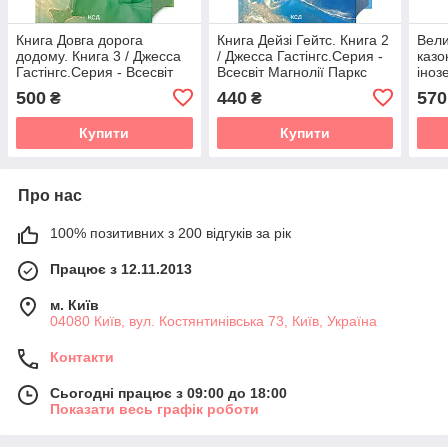
Книга Довга дорога
Книга Дейзі Гейтс. Книга 2
Вели
додому. Книга 3 / Джесса
/ Джесса Гастінгс.Серия -
казо
Гастінгс.Серия - Всесвіт
Всесвіт Магнолії Паркс
іноз
Магнолії Паркс
(українською)
пись
500
440
570
₴
₴
(українською)
(укр
Купити
Купити
Про нас
100% позитивних з 200 відгуків за рік
Працює з 12.11.2013
м. Київ
04080 Київ, вул. Костянтинівська 73, Київ, Україна
Контакти
Сьогодні працює з 09:00 до 18:00
Показати весь графік роботи