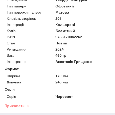
Тип паперу
Офсетний
Тип поверхні паперу
Матова
Кількість сторінок
208
Ілюстрації
Кольорові
Колір
Блакитний
ISBN
9786170042262
Стан
Новий
Рік видання
2024
Вага
460 гр.
Ілюстратор
Анастасія Грищенко
Формат
Ширина
170 мм
Довжина
240 мм
Серія
Серія
Чаросвет
Приховати