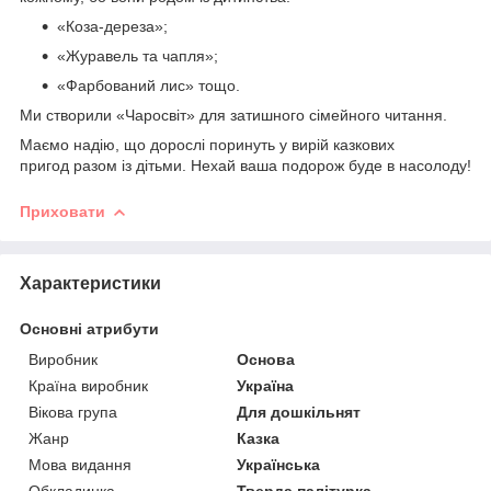
«Коза-дереза»;
«Журавель та чапля»;
«Фарбований лис» тощо.
Ми створили «Чаросвіт» для затишного сімейного читання.
Маємо надію, що дорослі поринуть у вирій казкових
пригод разом із дітьми. Нехай ваша подорож буде в насолоду!
Приховати
Характеристики
Основні атрибути
Виробник
Основа
Країна виробник
Україна
Вікова група
Для дошкільнят
Жанр
Казка
Мова видання
Українська
Обкладинка
Тверда палітурка