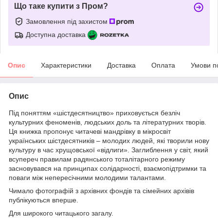
Що таке купити з Пром?
Замовлення під захистом
Доступна доставка
Опис
Характеристики
Доставка
Оплата
Умови п
Опис
Під поняттям «шістдесятництво» приховується безліч
культурних феноменів, людських доль та літературних творів.
Ця книжка пропонує читачеві мандрівку в мікросвіт
українських шістдесятників – молодих людей, які творили нову
культуру в час хрущовської «відлиги». Заглиблення у світ, який
всупереч правилам радянського тоталітарного режиму
засновувався на принципах солідарності, взаємопідтримки та
поваги між непересічними молодими талантами.
Чимало фотографій з архівних фондів та сімейних архівів
публікуються вперше.
Для широкого читацького загалу.