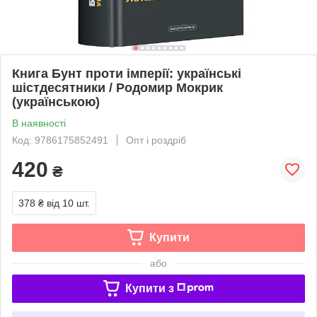
Книга Бунт проти імперії: українські
шістдесятники / Родомир Мокрик
(українською)
В наявності
Код: 9786175852491
Опт і роздріб
420
₴
378 ₴
від 10 шт.
Купити
або
Купити з