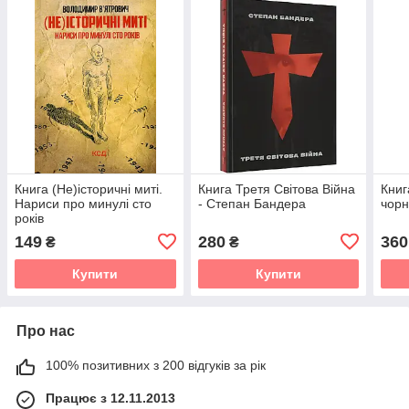
Книга (Не)історичні миті.
Книга Третя Світова Війна
Книг
Нариси про минулі сто
- Степан Бандера
чорн
років
149
280
360
₴
₴
Купити
Купити
Про нас
100% позитивних з 200 відгуків за рік
Працює з 12.11.2013