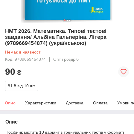
НМТ 2026. Математика. Типові тестові
завдання/ Альбіна Гальперіна. Літера
(9789669454874) (українською)
Немає в наявності
Код: 9789669454874
Опт і роздріб
90
₴
81 ₴
від 10 шт.
Опис
Характеристики
Доставка
Оплата
Умови п
Опис
Посібник містить 10 варіантів тренувальних тестів у форматі