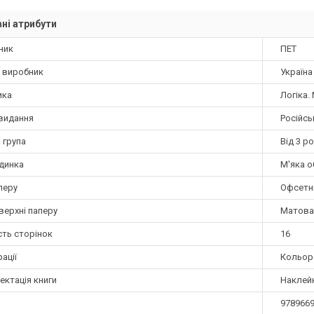
ні атрибути
ник
ПЕТ
а виробник
Україна
ика
Логіка.
видання
Російсь
 група
Від 3 ро
динка
М'яка 
перу
Офсетн
верхні паперу
Матова
сть сторінок
16
ації
Кольор
ектація книги
Наклей
978966