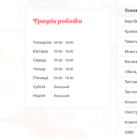
Основ
Графік роботи
Вироб
Країн
Темат
Понеділок
09:00
18:00
Мова 
Вівторок
09:00
18:00
Середа
09:00
18:00
Вікова
Четвер
09:00
18:00
Обкла
Пʼятниця
09:00
18:00
Тип па
Субота
Вихідний
Тип по
Неділя
Вихідний
Кількі
Ілюстр
Компл
ISBN