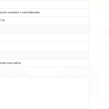
льні книжки з наклейками
 7-8
елих наклейок