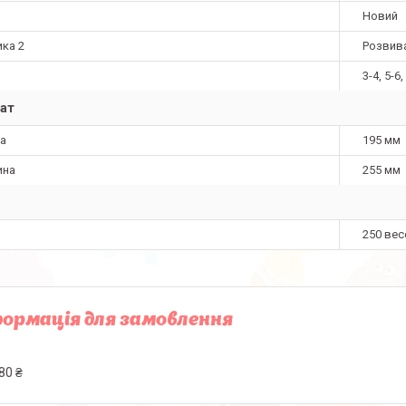
Новий
ика 2
Розвива
3-4, 5-6,
ат
а
195 мм
ина
255 мм
250 вес
ормація для замовлення
80 ₴