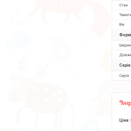
Стан
Темат
Вік
Форм
Ширин
Довж
Серія
Серія
Інф
Ціна: