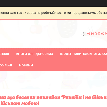
ення, але так як зараз не робочий час, то ми передзвонимо, або на
+380 (67) 627
ТЬКІВ
КНИГИ ДЛЯ ДОРОСЛИХ
ЩОДЕННИКИ, БЛОКНОТИ, КА
ОБІЛЬНІ
НОВИНИ
га 250 веселих наклейок Ракети і не тільк
сійською мовою)