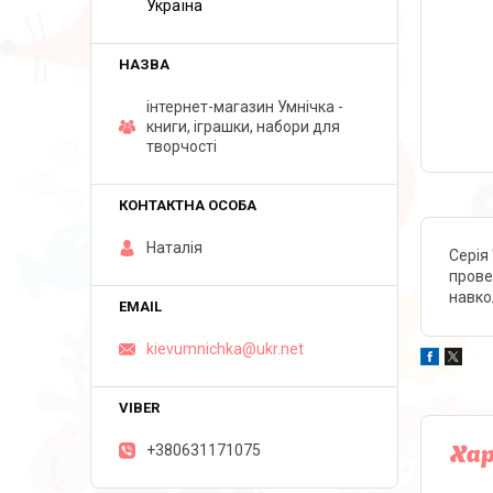
Україна
інтернет-магазин Умнічка -
книги, іграшки, набори для
творчості
Наталія
Серія
прове
навко
kievumnichka@ukr.net
+380631171075
Ха