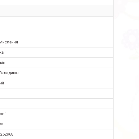
 Мислення
ка
ків
обкладинка
ий
ові
ки
9252968