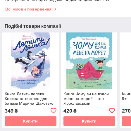
Всі умови повернення
Подібні товари компанії
Книга Летить лелека.
Книга Чому ви не взяли
Книг
Книжка-антистрес для
мене на море? - Ігор
9+ -
батьків Марина Шакотько
Ярославський
(м`яка обкладинка)
349
420
270
₴
₴
Купити
Купити