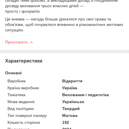
складні теми фахово, а викладацький досвід із поєднанням
досвіду виховання трьох власних дітей —
просто і зрозуміло.
Ця книжка — нагода більше дізнатися про свої права та
обов’язки, щоб почуватися впевнено в різноманітних життєвих
ситуаціях.
Приховати
Характеристики
Основні
Виробник
Відкриття
Країна виробник
Україна
Тематика
Виховання і педагогіка
Мова видання
Українська
Вид палітурки
Твердий
Тип поверхні паперу
Матова
Кількість сторінок
192