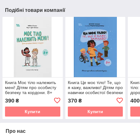
Подібні товари компанії
Книга Моє тіло належить
Книга Це моє тіло! Те, що
Книг
мені! Дітям про особисту
я кажу, важливо! Дітям про
тіло
безпеку та кордони. 8+
навички особистої безпеки
доро
Сімс
390
370
400
₴
₴
бать
Купити
Купити
Про нас