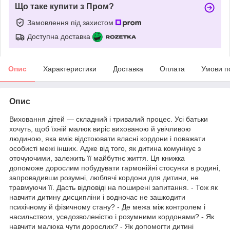
Що таке купити з Пром?
Замовлення під захистом
Доступна доставка
Опис
Характеристики
Доставка
Оплата
Умови п
Опис
Виховання дітей — складний і тривалий процес. Усі батьки
хочуть, щоб їхній малюк виріс вихованою й увічливою
людиною, яка вміє відстоювати власні кордони і поважати
особисті межі інших. Адже від того, як дитина комунікує з
оточуючими, залежить її майбутнє життя. Ця книжка
допоможе дорослим побудувати гармонійні стосунки в родині,
запровадивши розумні, люблячі кордони для дитини, не
травмуючи її. Дасть відповіді на поширені запитання. - Тож як
навчити дитину дисципліни і водночас не зашкодити
психічному й фізичному стану? - Де межа між контролем і
насильством, уседозволеністю і розумними кордонами? - Як
навчити малюка чути дорослих? - Як допомогти дитині