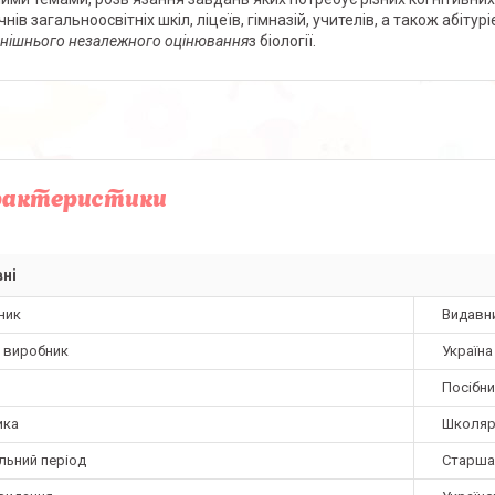
нів загальноосвітніх шкіл, ліцеїв, гімназій, учителів, а також абітур
нішнього незалежного оцінювання
з біології.
рактеристики
ні
ник
Видавн
а виробник
Україна
Посібн
ика
Школяра
льний період
Старша 