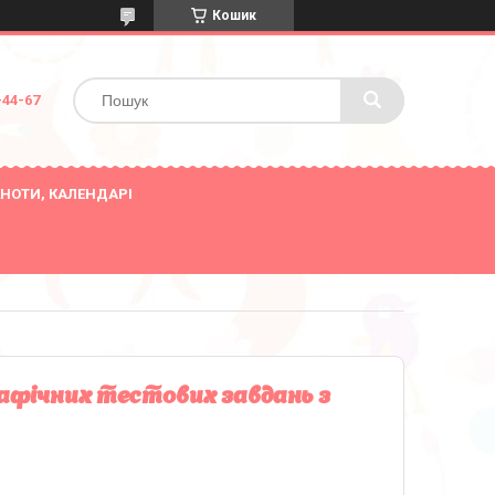
Кошик
-44-67
НОТИ, КАЛЕНДАРІ
рафічних тестових завдань з