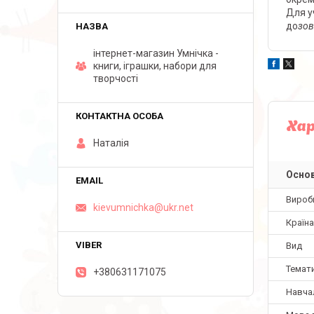
Для уч
до
зов
інтернет-магазин Умнічка -
книги, іграшки, набори для
творчості
Ха
Наталія
Основ
Вироб
kievumnichka@ukr.net
Країн
Вид
Темат
+380631171075
Навча