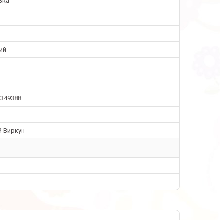
ька
ий
6349388
й Виркун