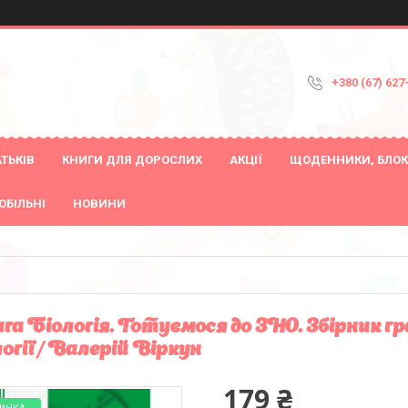
+380 (67) 627
ТЬКІВ
КНИГИ ДЛЯ ДОРОСЛИХ
АКЦІЇ
ЩОДЕННИКИ, БЛОК
ОБІЛЬНІ
НОВИНИ
га Біологія. Готуємося до ЗНО. Збірник г
логії / Валерій Віркун
179 ₴