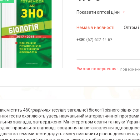
ИНКА
Показати оптові ціни
Немає в наявності
Оптом і
+380 (67) 627-44-67
поверненн
ник містить 460
графічних тестів
із загальної біології різного рівня ск
ння тестів охоплюють увесь навчальний матеріал чинної програми з 
льних закладів, затвердженої Міністерством освіти та науки Україн
 однієї правильної відповіді, завдання на встановлення відповідност
ділені за темами тести дадуть змогу визначити рівень досягнень уч
ими темами, розв’язання завдань яких потребує різних когнітивних 