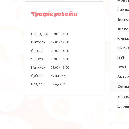
Мова 
Вид па
Графік роботи
Тип по
Тип по
Понеділок
09:00
18:00
Кількі
Вівторок
09:00
18:00
Рік ви
Середа
09:00
18:00
ISBN
Четвер
09:00
18:00
Стан
Пʼятниця
09:00
18:00
Субота
Вихідний
Автор
Неділя
Вихідний
Форм
Довж
Ширин