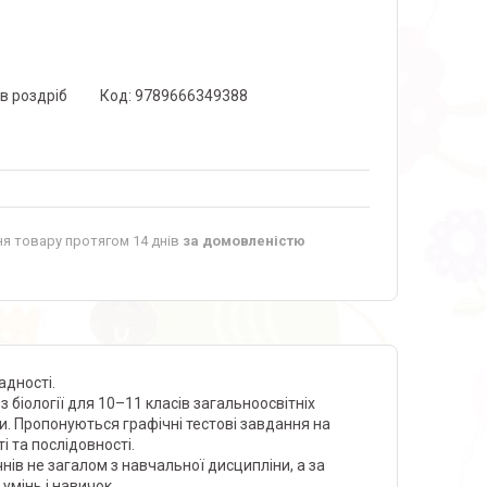
 в роздріб
Код:
9789666349388
я товару протягом 14 днів
за домовленістю
ладності.
біології для 10–11 класів загальноосвітніх
и. Пропонуються графічні тестові завдання на
і та послідовності.
нів не загалом з навчальної дисципліни, а за
умінь і навичок.