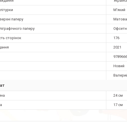
видання
Українс
літурки
М'який
верхні паперу
Матова
ліграфічного паперу
Офсетн
сть сторінок
176
дання
2021
978966
Новий
Валери
ат
ина
24 см
а
17 см