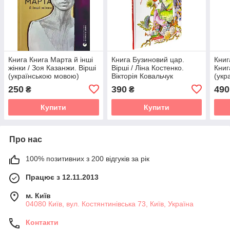
Книга Книга Марта й інші
Книга Бузиновий цaр.
Книг
жінки / Зоя Казанжи. Вірші
Вірші / Ліна Костенко.
Книг
(українською мовою)
Вікторія Ковальчук
(укр
(українською)
250
390
490
₴
₴
Купити
Купити
Про нас
100% позитивних з 200 відгуків за рік
Працює з 12.11.2013
м. Київ
04080 Київ, вул. Костянтинівська 73, Київ, Україна
Контакти