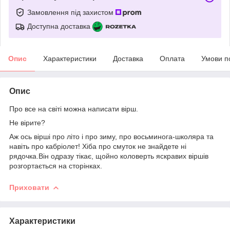
Замовлення під захистом
Доступна доставка
Опис
Характеристики
Доставка
Оплата
Умови п
Опис
Про все на світі можна написати вірш.
Не вірите?
Аж ось вірші про літо і про зиму, про восьминога-школяра та
навіть про кабріолет! Хіба про смуток не знайдете ні
рядочка.Він одразу тікає, щойно коловерть яскравих віршів
розгортається на сторінках.
Приховати
Характеристики