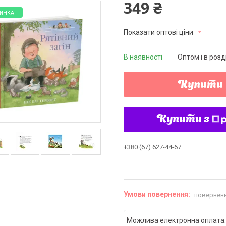
349 ₴
ИНКА
Показати оптові ціни
В наявності
Оптом і в розд
Купити
Купити з
+380 (67) 627-44-67
поверненн