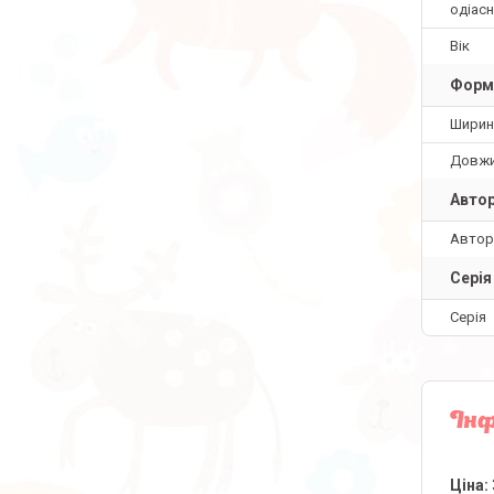
одіас
Вік
Форм
Ширин
Довж
Авто
Автор
Серія
Серія
Інф
Ціна: