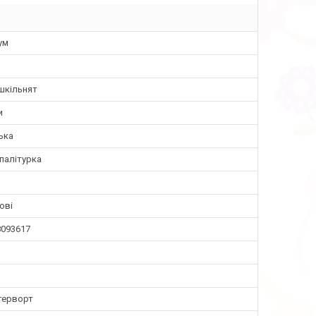
ум
шкільнят
и
ька
палітурка
ові
8093617
терворт