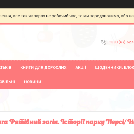
ення, але так як зараз не робочий час, то ми передзвонимо, або на
+380 (67) 627
ТЬКІВ
КНИГИ ДЛЯ ДОРОСЛИХ
АКЦІЇ
ЩОДЕННИКИ, БЛОК
ОБІЛЬНІ
НОВИНИ
га Рятівний загін. Історії парку Персі/