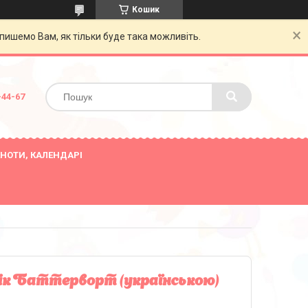
Кошик
пишемо Вам, як тільки буде така можливіть.
-44-67
НОТИ, КАЛЕНДАРІ
 Нік Баттерворт (українською)