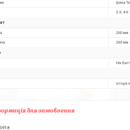
ник
Ірина Т
2-3, 4-6
ат
а
260 мм
ина
265 мм
р
Нік Бат
Історії
ормація для замовлення
349 ₴