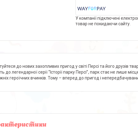
У компанії підключені електро
товар не покидаючи сайту.
уйтеся до нових захопливих пригод у світі Персі та його друзів твари
ть до легендарної серії “Історії парку Персі”, парк стає не лише мі
жніх героїчних вчинків. Тому – вперед до пригод і непередбачуван
рактеристики