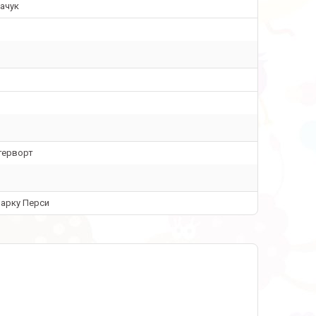
качук
терворт
 парку Перси