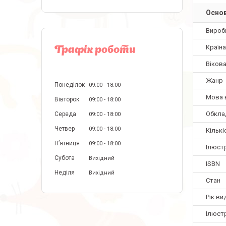
Основ
Вироб
Країн
Графік роботи
Вікова
Жанр
Понеділок
09:00
18:00
Мова 
Вівторок
09:00
18:00
Обкла
Середа
09:00
18:00
Четвер
09:00
18:00
Кількі
Пʼятниця
09:00
18:00
Ілюстр
Субота
Вихідний
ISBN
Неділя
Вихідний
Стан
Рік ви
Ілюст