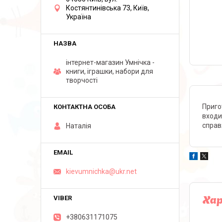
Костянтинівська 73, Київ,
Україна
інтернет-магазин Умнічка -
книги, іграшки, набори для
творчості
Пригот
входи
справ
Наталія
kievumnichka@ukr.net
Ха
+380631171075