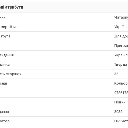
ні атрибути
ник
Читари
а виробник
Україна
 група
Для до
Пригод
видання
Українс
динка
Тверда 
сть сторінок
32
ації
Кольор
978617
Новий
дання
2025
ратор
Нік Бат