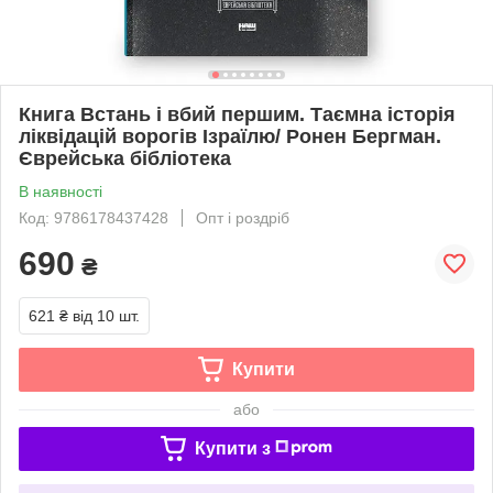
Книга Встань і вбий першим. Таємна історія
ліквідацій ворогів Ізраїлю/ Ронен Бергман.
Єврейська бібліотека
В наявності
Код: 9786178437428
Опт і роздріб
690
₴
621 ₴
від 10 шт.
Купити
або
Купити з