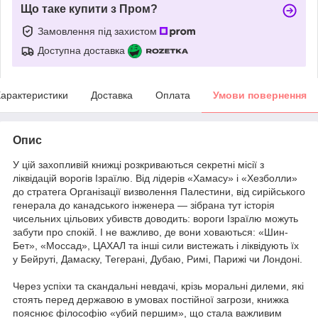
Що таке купити з Пром?
Замовлення під захистом
Доступна доставка
арактеристики
Доставка
Оплата
Умови повернення
Опис
У цій захопливій книжці розкриваються секретні місії з
ліквідацій ворогів Ізраїлю. Від лідерів «Хамасу» і «Хезболли»
до стратега Організації визволення Палестини, від сирійського
генерала до канадського інженера — зібрана тут історія
чисельних цільових убивств доводить: вороги Ізраїлю можуть
забути про спокій. І не важливо, де вони ховаються: «Шин-
Бет», «Моссад», ЦАХАЛ та інші сили вистежать і ліквідують їх
у Бейруті, Дамаску, Тегерані, Дубаю, Римі, Парижі чи Лондоні.
Через успіхи та скандальні невдачі, крізь моральні дилеми, які
стоять перед державою в умовах постійної загрози, книжка
пояснює філософію «убий першим», що стала важливим