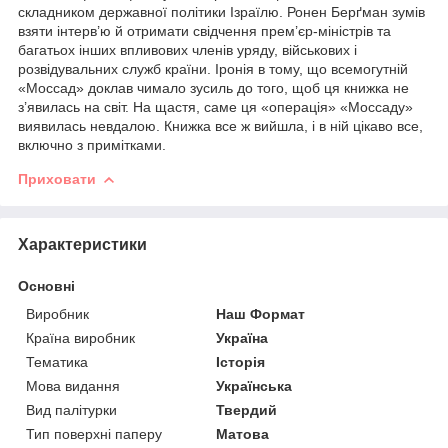
складником державної політики Ізраїлю. Ронен Берґман зумів
взяти інтерв’ю й отримати свідчення прем’єр-міністрів та
багатьох інших впливових членів уряду, військових і
розвідувальних служб країни. Іронія в тому, що всемогутній
«Моссад» доклав чимало зусиль до того, щоб ця книжка не
з’явилась на світ. На щастя, саме ця «операція» «Моссаду»
виявилась невдалою. Книжка все ж вийшла, і в ній цікаво все,
включно з примітками.
Приховати
Характеристики
Основні
Виробник
Наш Формат
Країна виробник
Україна
Тематика
Історія
Мова видання
Українська
Вид палітурки
Твердий
Тип поверхні паперу
Матова