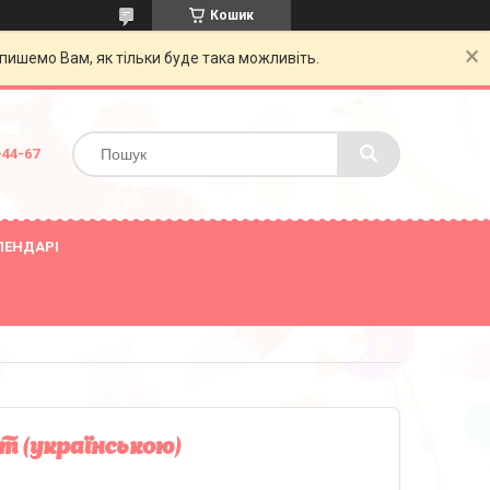
Кошик
пишемо Вам, як тільки буде така можливіть.
-44-67
ЛЕНДАРІ
т (українською)