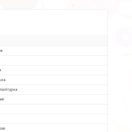
ав
и
ька
палітурка
ий
ові