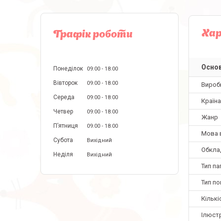
Ха
Графік роботи
Основ
Понеділок
09:00
18:00
Вівторок
09:00
18:00
Вироб
Середа
09:00
18:00
Країн
Четвер
09:00
18:00
Жанр
Пʼятниця
09:00
18:00
Мова 
Субота
Вихідний
Обкла
Неділя
Вихідний
Тип па
Тип по
Кількі
Ілюстр