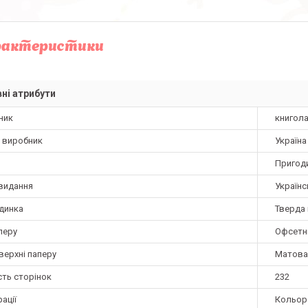
рактеристики
ні атрибути
ник
книгол
а виробник
Україна
Пригод
видання
Українс
динка
Тверда 
перу
Офсетн
верхні паперу
Матова
сть сторінок
232
ації
Кольор