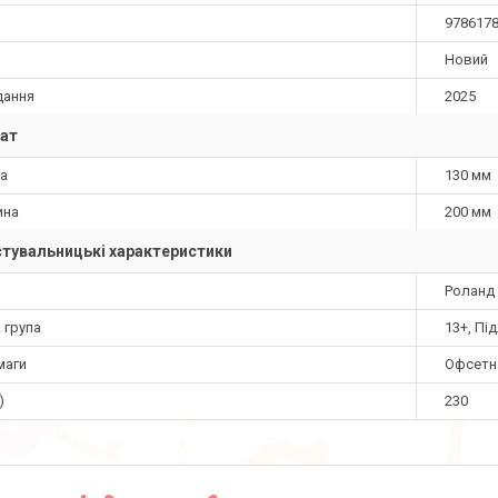
978617
Новий
дання
2025
ат
а
130 мм
ина
200 мм
тувальницькі характеристики
Роланд 
 група
13+, Пі
маги
Офсетн
)
230