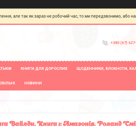
ення, але так як зараз не робочий час, то ми передзвонимо, або на
+380 (67) 627
ТЬКІВ
КНИГИ ДЛЯ ДОРОСЛИХ
ЩОДЕННИКИ, БЛОКНОТИ, КА
ОБІЛЬНІ
НОВИНИ
га Вайлди. Книга 1: Амазонія. Роланд Смі