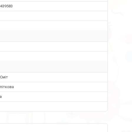
8439583
Сміт
дліткова
а