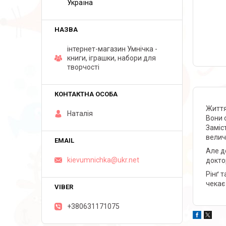
Україна
інтернет-магазин Умнічка -
книги, іграшки, набори для
творчості
Життя
Наталія
Вони 
Заміс
велич
Але д
kievumnichka@ukr.net
докто
Рінґ 
чекає
+380631171075