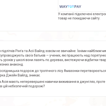
У компанії підключені електро
товар не покидаючи сайту.
 підлітків Рінґа та Асії Вайлд зовсім не звичайне. Їхніми найближчи
супроводжують своїх батьків — учених, які працюють над порятунко
ть уроків у школі вони лазять по деревах, вистежуючи відбитки тв
езних анаконд.
ослідницька подорож до тропічного лісу Амазонки перетворюється 
рка Джейн Вайлд, зникає.
та Асія мають неперевершені навички виживання в джунглях, проте 
 в цій небезпечній подорожі?