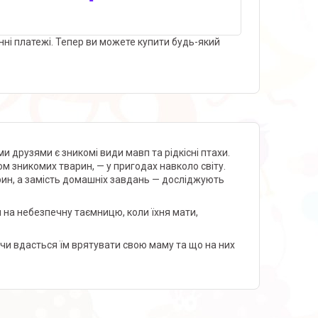
нні платежі. Тепер ви можете купити будь-який
ми друзями є зникомі види мавп та рідкісні птахи.
м зникомих тварин, — у пригодах навколо світу.
арин, а замість домашніх завдань — досліджують
на небезпечну таємницю, коли їхня мати,
чи вдасться їм врятувати свою маму та що на них