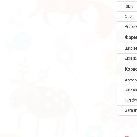
ISBN
Стан
Рік ви
Форм
Ширин
Довж
Корис
Автор
Вікова
Тип бу
Вага (г