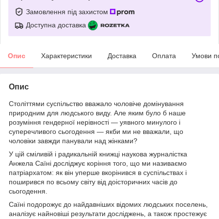
Замовлення під захистом
Доступна доставка
Опис
Характеристики
Доставка
Оплата
Умови п
Опис
Століттями суспільство вважало чоловіче домінування
природним для людського виду. Але яким було б наше
розуміння гендерної нерівності — уявного минулого і
суперечливого сьогодення — якби ми не вважали, що
чоловіки завжди панували над жінками?
У цій сміливій і радикальній книжці наукова журналістка
Анжела Саїні досліджує коріння того, що ми називаємо
патріархатом: як він уперше вкорінився в суспільствах і
поширився по всьому світу від доісторичних часів до
сьогодення.
Саїні подорожує до найдавніших відомих людських поселень,
аналізує найновіші результати досліджень, а також простежує