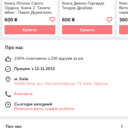
Книга Літопис Сірого
Книга Дженні Ґергардт.
Книг
Ордену. Книга 2. Тенета
Теодор Драйзер
Вито
війни - Павло Дерев'янко
нері
(укр
600
600
360
₴
₴
Купити
Купити
Про нас
100% позитивних з 200 відгуків за рік
Працює з 12.11.2013
м. Київ
04080 Київ, вул. Костянтинівська 73, Київ, Україна
Контакти
Сьогодні вихідний
Показати весь графік роботи
Про нас