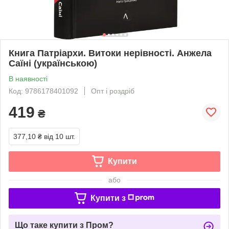
Книга Патріархи. Витоки нерівності. Анжела
Саїні (українською)
В наявності
Код: 9786178401092
Опт і роздріб
419
₴
377,10 ₴
від 10 шт.
Купити
або
Купити з
Що таке купити з Пром?